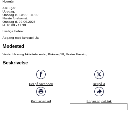
Hvornår
Alle uger
Ugedag:
Onsdag kl. 10:00 - 11:30
Næste forekomst:
Onsdag d. 02.09.2026
kl. 10:00 - 11:30
Særlige behov
Adgang med kørestol: Ja
Mødested
Vester Hassing Aktivitetscenter, Kirkevej 50, Vester Hassing.
Beskrivelse
Del på facebook
Del på X
Print siden ud
Kopier og del link