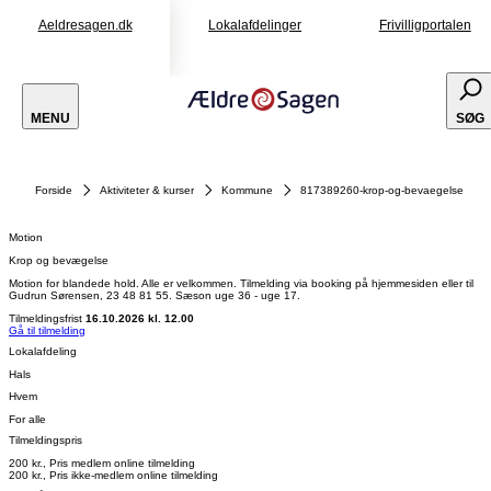
Aeldresagen.dk
Lokalafdelinger
Frivilligportalen
MENU
SØG
Forside
Aktiviteter & kurser
Kommune
817389260-krop-og-bevaegelse
Motion
Krop og bevægelse
Motion for blandede hold. Alle er velkommen. Tilmelding via booking på hjemmesiden eller til
Gudrun Sørensen, 23 48 81 55. Sæson uge 36 - uge 17.
Tilmeldingsfrist
16.10.2026 kl. 12.00
Gå til tilmelding
Lokalafdeling
Hals
Hvem
For alle
Tilmeldingspris
200 kr., Pris medlem online tilmelding
200 kr., Pris ikke-medlem online tilmelding