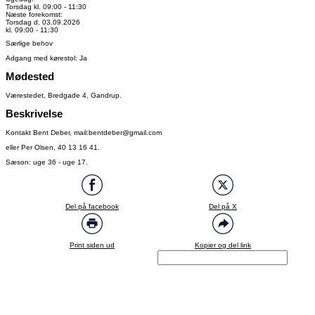
Torsdag kl. 09:00 - 11:30
Næste forekomst:
Torsdag d. 03.09.2026
kl. 09:00 - 11:30
Særlige behov
Adgang med kørestol: Ja
Mødested
Værestedet, Bredgade 4, Gandrup.
Beskrivelse
Kontakt Bent Deber, mail:bentdeber@gmail.com
eller Per Olsen, 40 13 16 41.
Sæson: uge 36 - uge 17.
Del på facebook
Del på X
Print siden ud
Kopier og del link