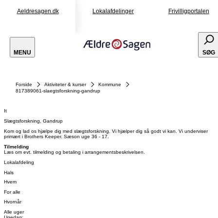
Aeldresagen.dk
Lokalafdelinger
Frivilligportalen
MENU
SØG
Forside
Aktiviteter & kurser
Kommune
817389061-slaegtsforskning-gandrup
It
Slægtsforskning, Gandrup
Kom og lad os hjælpe dig med slægtsforskning. Vi hjælper dig så godt vi kan. Vi underviser
primært i Brothers Keeper. Sæson uge 36 - 17.
Tilmelding
Læs om evt. tilmelding og betaling i arrangementsbeskrivelsen.
Lokalafdeling
Hals
Hvem
For alle
Hvornår
Alle uger
Ugedag: