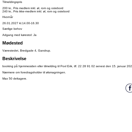
Tilmeldingspris
200 kr., Pris medlem inkl. øl, rom og ostebord
240 kr., Pris ikke-medlem inkl. øl, rom og ostebord
Hvornår
26.01.2027 kl.14.00-16.30
Særlige behov
Adgang med kørestol: Ja
Mødested
Værestedet, Bredgade 4, Gandrup.
Beskrivelse
booking på hjemmesiden eller tilmelding til Povl Erik, tlf. 22 28 91 02 senest den 15. januar 202
Nærmere om foredragsholder til ølsmagningen.
Max 50 deltagere.