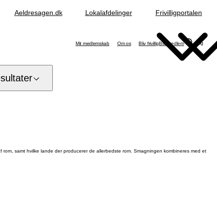
Aeldresagen.dk
Lokalafdelinger
Frivilligportalen
Søg
Mit medlemskab
Om os
Bliv frivillig
Bliv medlem
ultater
 af rom, samt hvilke lande der producerer de allerbedste rom. Smagningen kombineres med et