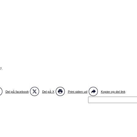
7.
Del på facebook
Del på X
Print siden ud
Kopier og del link