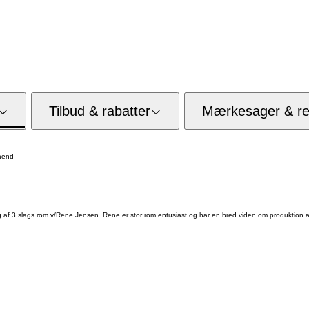
Tilbud & rabatter
Mærkesager & res
aend
ing af 3 slags rom v/Rene Jensen. Rene er stor rom entusiast og har en bred viden om produktion