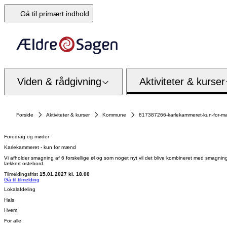
Gå til primært indhold
Viden & rådgivning
Aktiviteter & kurser
Forside
Aktiviteter & kurser
Kommune
817387266-karlekammeret-kun-for-m
Foredrag og møder
Karlekammeret - kun for mænd
Vi afholder smagning af 6 forskellige øl og som noget nyt vil det blive kombineret med smagn
lækkert ostebord.
Tilmeldingsfrist
15.01.2027 kl. 18.00
Gå til tilmelding
Lokalafdeling
Hals
Hvem
For alle