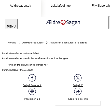
Aeldresagen.dk
Lokalafdelinger
Frivilligportal
MENU
Forside
Aktiviteter & kurser
Aktiviteten eller kurset er udløbet
Aktiviteten eller kurset er udløbet
Aktiviteten eller kurset du leder efter er findes ikke længere.
Find andre aktiviteter og kurser her
Sidst opdateret 09.01.2024
Del på facebook
Del på X
Print siden ud
Kopier og del link