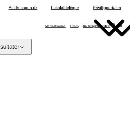
Aeldresagen.dk
Lokalafdelinger
Frivilligportalen
Søg
Mit medlemskab
Om os
Bliv frivillig
Bliv medlem
ultater