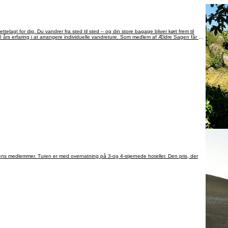
elagt for dig. Du vandrer fra sted til sted – og din store bagage bliver kørt frem til
års erfaring i at arrangere individuelle vandreture. Som medlem af Ældre Sagen får du
gens medlemmer. Turen er med overnatning på 3-og 4-stjernede hoteller. Den pris, der