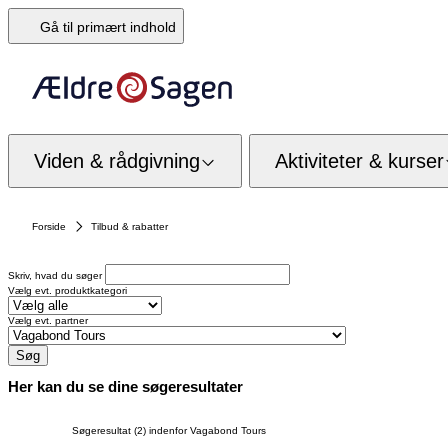
Gå til primært indhold
Viden & rådgivning
Aktiviteter & kurser
Forside
Tilbud & rabatter
Skriv, hvad du søger
Vælg evt. produktkategori
Vælg evt. partner
Søg
Her kan du se dine søgeresultater
Søgeresultat (2) indenfor Vagabond Tours