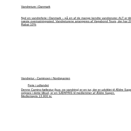
Vandreture i Danmark
Nyd en vandreferie i Danmark – på en af de mange kendte vandreruter. ALT er tilrett
næste overnatningssted. Vandreturene arrangeres af Vagabond Tours, der har 20 
10% rabat på alle nye bestillinger af individuelle vandreture i Danmark.
Rabat 10%
Vandretur - Caminoen i Nordspanien
Ferie i udlandet
Denne Camino-fællestur (bus- og vandring) er en tur, der er udviklet til Ældre Sa
oplyses i dette tilbud, er en SÆRPRIS til medlemmer af Ældre Sagen.
Medlemspris 13.900 kr.