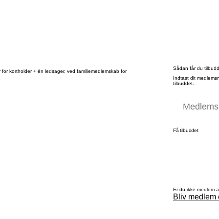
Sådan får du tilbud
r for kortholder + én ledsager, ved familiemedlemskab for
Indtast dit medlems
tilbuddet.
Få tilbuddet
Er du ikke medlem 
Bliv medlem 