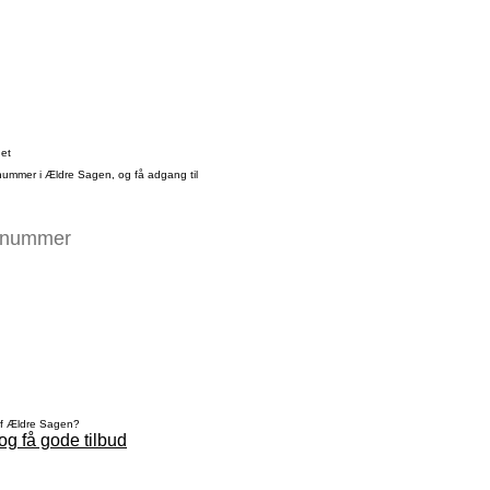
det
nummer i Ældre Sagen, og få adgang til
af Ældre Sagen?
og få gode tilbud