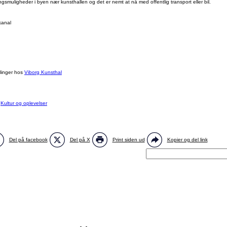
gsmuligheder i byen nær kunsthallen og det er nemt at nå med offentlig transport eller bil.
kanal
linger hos
Viborg Kunsthal
:
Kultur og oplevelser
Del på facebook
Del på X
Print siden ud
Kopier og del link