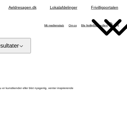
Aeldresagen.dk
Lokalafdelinger
Frivilligportalen
Søg
Mit medlemskab
Om os
Bliv frivillig
Bliv medlem
ultater
r kunstkender eller blot nysgerrig, venter inspirerende