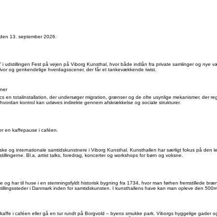
g den 13. september 2026.
est” i udstillingen Fest på vejen på Viborg Kunsthal, hvor både indlån fra private samlinger og 
alvor og genkendelige hverdagsscener, der får et tankevækkende twist.
rner
 en totalinstallation, der undersøger migration, grænser og de ofte usynlige mekanismer, der 
 hvordan kontrol kan udøves indirekte gennem afskrækkelse og sociale strukturer.
er en kaffepause i caféen.
ske og internationale samtidskunstnere i Viborg Kunsthal. Kunsthallen har særligt fokus på den
llingerne. Bl.a. artist talks, foredrag, koncerter og workshops for børn og voksne.
ne og har til huse i en stemningsfyldt historisk bygning fra 1734, hvor man førhen fremstillede br
stillingssteder i Danmark inden for samtidskunsten. I kunsthallens have kan man opleve den 500
kaffe i caféen eller gå en tur rundt på Borgvold – byens smukke park. Viborgs hyggelige gader og