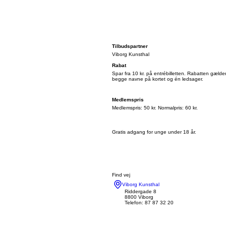
Tilbudspartner
Viborg Kunsthal
Rabat
Spar fra 10 kr. på entrébilletten. Rabatten gælde
begge navne på kortet og én ledsager.
Medlemspris
Medlemspris: 50 kr. Normalpris: 60 kr.
Gratis adgang for unge under 18 år.
Find vej
Viborg Kunsthal
Riddergade 8
8800 Viborg
Telefon: 87 87 32 20