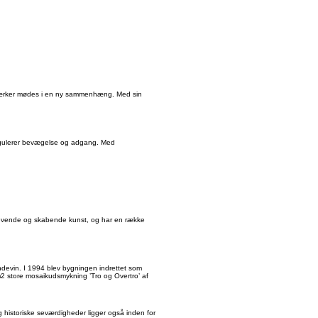
nye værker mødes i en ny sammenhæng. Med sin
regulerer bevægelse og adgang. Med
 levende og skabende kunst, og har en række
ændevin. I 1994 blev bygningen indrettet som
m2 store mosaikudsmykning ’Tro og Overtro’ af
 historiske seværdigheder ligger også inden for