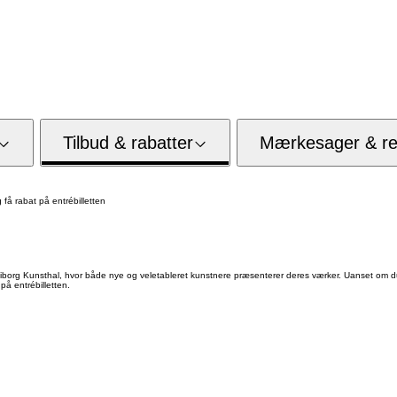
Tilbud & rabatter
Mærkesager & res
få rabat på entrébilletten
org Kunsthal, hvor både nye og veletableret kunstnere præsenterer deres værker. Uanset om du e
på entrébilletten.