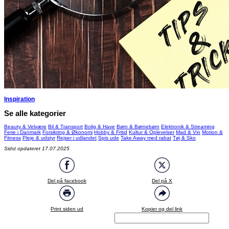
Inspiration
Se alle kategorier
Beauty & Velvære
Bil & Transport
Bolig & Have
Børn & Børnebørn
Elektronik & Streaming
Ferie i Danmark
Forsikring & Økonomi
Hobby & Fritid
Kultur & Oplevelser
Mad & Vin
Motion &
Fitness
Pleje & udstyr
Rejser i udlandet
Spis ude
Take Away med rabat
Tøj & Sko
Sidst opdateret 17.07.2025
Del på facebook
Del på X
Print siden ud
Kopier og del link