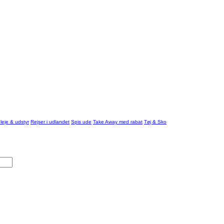
leje & udstyr
Rejser i udlandet
Spis ude
Take Away med rabat
Tøj & Sko