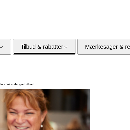
Tilbud & rabatter
Mærkesager & res
de af et andet godt tilbud.