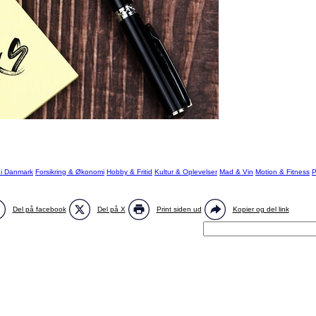
 i Danmark
Forsikring & Økonomi
Hobby & Fritid
Kultur & Oplevelser
Mad & Vin
Motion & Fitness
P
Del på facebook
Del på X
Print siden ud
Kopier og del link