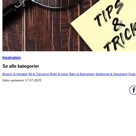
Inspiration
Se alle kategorier
Beauty & Velvære
Bil & Transport
Bolig & Have
Børn & Børnebørn
Elektronik & Streaming
Ferie
Sidst opdateret 17.07.2025