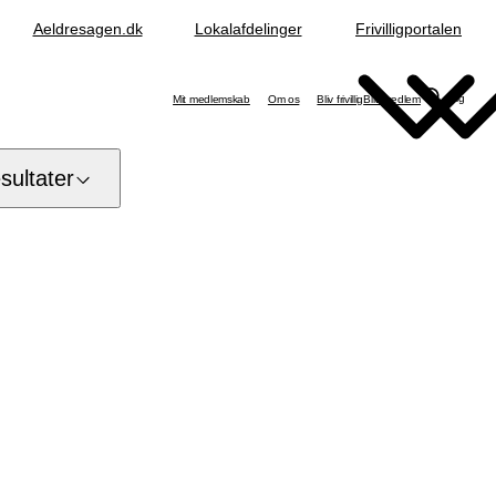
Aeldresagen.dk
Lokalafdelinger
Frivilligportalen
Søg
Mit medlemskab
Om os
Bliv frivillig
Bliv medlem
ultater