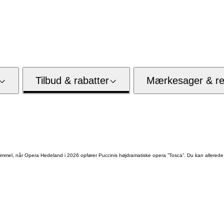
Tilbud & rabatter
Mærkesager & res
immel, når Opera Hedeland i 2026 opfører Puccinis højdramatiske opera ”Tosca”. Du kan allered