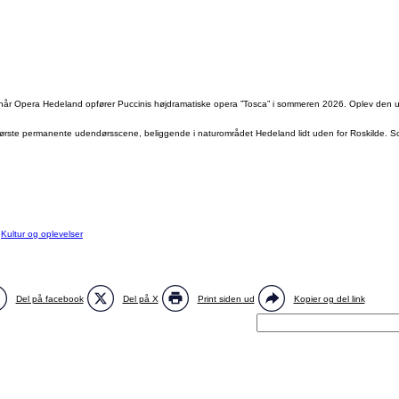
, når Opera Hedeland opfører Puccinis højdramatiske opera ”Tosca” i sommeren 2026. Oplev den 
tørste permanente udendørsscene, beliggende i naturområdet Hedeland lidt uden for Roskilde.
:
Kultur og oplevelser
Del på facebook
Del på X
Print siden ud
Kopier og del link