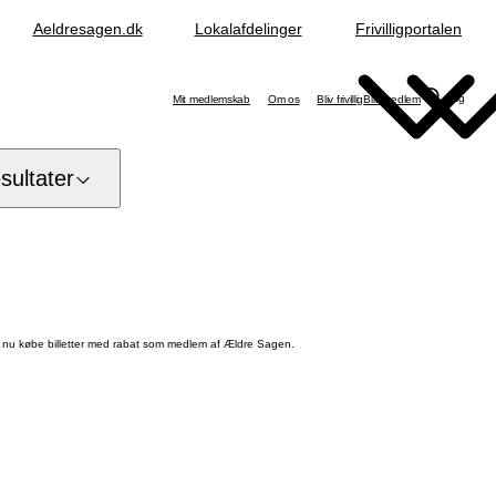
Aeldresagen.dk
Lokalafdelinger
Frivilligportalen
Søg
Mit medlemskab
Om os
Bliv frivillig
Bliv medlem
ultater
e nu købe billetter med rabat som medlem af Ældre Sagen.