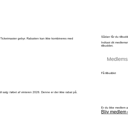
Sådan får du tilbud
. Ticketmaster gebyr. Rabatten kan ikke kombineres med
Indtast dit medlems
tilbuddet.
Få tilbuddet
il salg i løbet af vinteren 2026. Denne er der ikke rabat på.
Er du ikke medlem 
Bliv medlem 