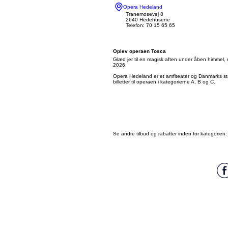
Opera Hedeland
Tranemosevej 8
2640 Hedehusene
Telefon: 70 15 65 65
Oplev operaen Tosca
Glæd jer til en magisk aften under åben himmel
2026.
Opera Hedeland er et amfiteater og Danmarks s
billetter til operaen i kategorierne A, B og C.
Se andre tilbud og rabatter inden for kategorien