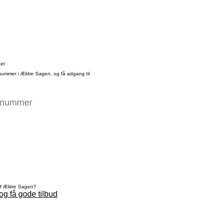
det
nummer i Ældre Sagen, og få adgang til
af Ældre Sagen?
og få gode tilbud