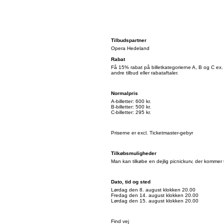
Tilbudspartner
Opera Hedeland
Rabat
Få 15% rabat på billetkategorierne A, B og C ex
andre tilbud eller rabataftaler.
Normalpris
A-billetter: 600 kr.
B-billetter: 500 kr.
C-billetter: 295 kr.
Priserne er excl. Ticketmaster-gebyr
Tilkøbsmuligheder
Man kan tilkøbe en dejlig picnickurv, der kommer t
Dato, tid og sted
Lørdag den 8. august klokken 20.00
Fredag den 14. august klokken 20.00
Lørdag den 15. august klokken 20.00
Find vej