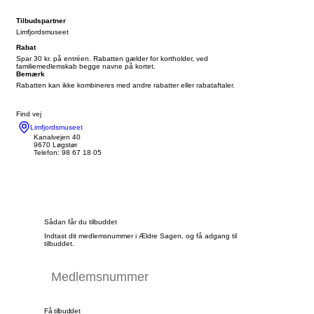
Tilbudspartner
Limfjordsmuseet
Rabat
Spar 30 kr. på entréen. Rabatten gælder for kortholder, ved
familiemedlemskab begge navne på kortet.
Bemærk
Rabatten kan ikke kombineres med andre rabatter eller rabataftaler.
Find vej
Limfjordsmuseet
Kanalvejen 40
9670 Løgstør
Telefon: 98 67 18 05
Sådan får du tilbuddet
Indtast dit medlemsnummer i Ældre Sagen, og få adgang til
tilbuddet.
Få tilbuddet