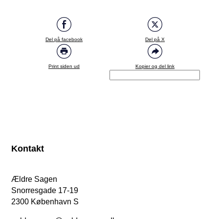
Del på facebook
Del på X
Print siden ud
Kopier og del link
Kontakt
Ældre Sagen
Snorresgade 17-19
2300 København S