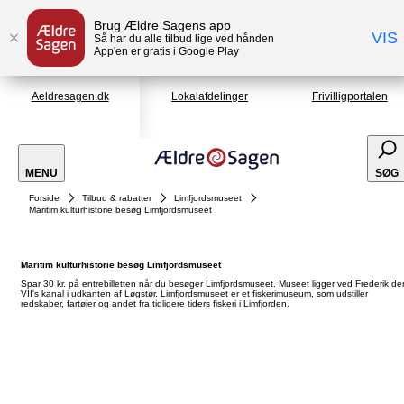
Brug Ældre Sagens app
VIS
Så har du alle tilbud lige ved hånden
App'en er gratis i Google Play
Aeldresagen.dk
Lokalafdelinger
Frivilligportalen
MENU
SØG
Forside
Tilbud & rabatter
Limfjordsmuseet
Maritim kulturhistorie besøg Limfjordsmuseet
Maritim kulturhistorie besøg Limfjordsmuseet
Spar 30 kr. på entrebilletten når du besøger Limfjordsmuseet. Museet ligger ved Frederik de
VII's kanal i udkanten af Løgstør. Limfjordsmuseet er et fiskerimuseum, som udstiller
redskaber, fartøjer og andet fra tidligere tiders fiskeri i Limfjorden.