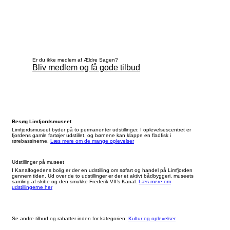
Er du ikke medlem af Ældre Sagen?
Bliv medlem og få gode tilbud
Besøg Limfjordsmuseet
Limfjordsmuseet byder på to permanenter udstillinger. I oplevelsescentret er
fjordens gamle fartøjer udstillet, og børnene kan klappe en fladfisk i
rørebassinerne.
Læs mere om de mange oplevelser
Udstillinger på museet
I Kanalfogedens bolig er der en udstilling om søfart og handel på Limfjorden
gennem tiden. Ud over de to udstillinger er der et aktivt bådbyggeri, museets
samling af skibe og den smukke Frederik VII’s Kanal.
Læs mere om
udstillingerne her
Se andre tilbud og rabatter inden for kategorien:
Kultur og oplevelser