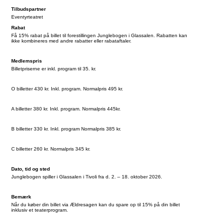
Tilbudspartner
Eventyrteatret
Rabat
Få 15% rabat på billet til forestillingen Junglebogen i Glassalen. Rabatten kan
ikke kombineres med andre rabatter eller rabataftaler.
Medlemspris
Billetpriserne er inkl. program til 35. kr.
O billetter 430 kr. Inkl. program. Normalpris 495 kr.
A billetter 380 kr. Inkl. program. Normalpris 445kr.
B billetter 330 kr. Inkl. program Normalpris 385 kr.
C billetter 260 kr. Normalpris 345 kr.
Dato, tid og sted
Junglebogen spiller i Glassalen i Tivoli fra d. 2. – 18. oktober 2026.
Bemærk
Når du køber din billet via Ældresagen kan du spare op til 15% på din billet
inklusiv et teaterprogram.