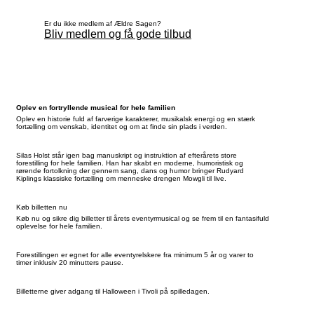
Er du ikke medlem af Ældre Sagen?
Bliv medlem og få gode tilbud
Oplev en fortryllende musical for hele familien
Oplev en historie fuld af farverige karakterer, musikalsk energi og en stærk
fortælling om venskab, identitet og om at finde sin plads i verden.
Silas Holst står igen bag manuskript og instruktion af efterårets store
forestilling for hele familien. Han har skabt en moderne, humoristisk og
rørende fortolkning der gennem sang, dans og humor bringer Rudyard
Kiplings klassiske fortælling om menneske drengen Mowgli til live.
Køb billetten nu
Køb nu og sikre dig billetter til årets eventyrmusical og se frem til en fantasifuld
oplevelse for hele familien.
Forestillingen er egnet for alle eventyrelskere fra minimum 5 år og varer to
timer inklusiv 20 minutters pause.
Billetterne giver adgang til Halloween i Tivoli på spilledagen.