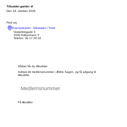
Tilbuddet gælder til
Den 18. oktober 2026.
Find vej
Eventyrteatret - Glassalen i Tivoli
Vesterbrogade 3
1630 København V
Telefon: 36 17 26 02
Sådan får du tilbuddet
Indtast dit medlemsnummer i Ældre Sagen, og få adgang til
tilbuddet.
Få tilbuddet