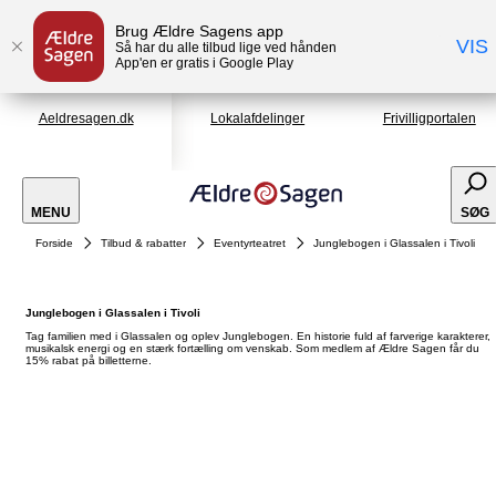
Brug Ældre Sagens app
VIS
Så har du alle tilbud lige ved hånden
App'en er gratis i Google Play
Aeldresagen.dk
Lokalafdelinger
Frivilligportalen
MENU
SØG
Forside
Tilbud & rabatter
Eventyrteatret
Junglebogen i Glassalen i Tivoli
Junglebogen i Glassalen i Tivoli
Tag familien med i Glassalen og oplev Junglebogen. En historie fuld af farverige karakterer,
musikalsk energi og en stærk fortælling om venskab. Som medlem af Ældre Sagen får du
15% rabat på billetterne.