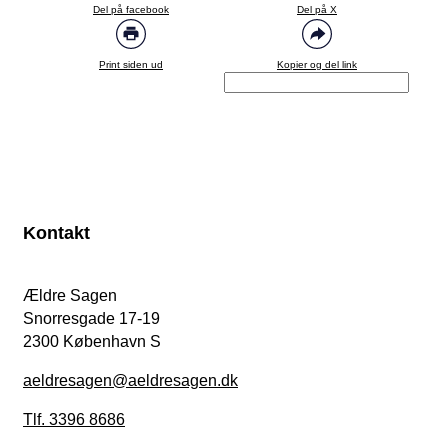
Del på facebook
Del på X
Print siden ud
Kopier og del link
Kontakt
Ældre Sagen
Snorresgade 17-19
2300 København S
aeldresagen@aeldresagen.dk
Tlf. 3396 8686