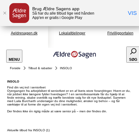
Brug Ældre Sagens app
VIS
Så har du alle tilbud lige ved hånden
App'en er gratis i Google Play
Aeldresagen.dk
Lokalafdelinger
Frivilligportalen
MENU
SØG
Forside
Tilbud & rabatter
INSOLO
INSOLO
Find din vej ind i seniorlivet
Overgangen fra arbejdslivet til seniorlivet er en af livets store forandringer. Hvem er du,
når jobbet ikke længere fylder hverdagen? I en seniorlivssamtale får du hjælp til at
finde retning, skabe overblik og træffe bevidste valg for dit nye livskapitel. Sammen
med Laila Burcharth undersøger du dine muligheder, ønsker og behov – og får
værktøjer til at forme din egen vej ind i seniorlivet.
Der findes ikke én rigtig måde at være senior på – men der findes din.
Aktuelle tilbud fra INSOLO (1)