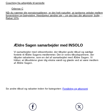
Coaching fra arbejdsliv til seniorliv
Odense C
Når du nærmer dig pensionsalderen, er det helt naturligt, at tankerne veksler mellem
forventning og bekymring. Hverdagen ændrer sig – og det kan din økonomi, bolig,
netværk og omverden også gøre. Mange oplever ligefrem behovet for at genopfinde
Rabat 10%
sig selv, for at holde fast i det, der giver energi – og opdage nyt, der kan berige livet.
Book et coachingforløb, og få 10% rabat som medlem af Ældre Sagen.
Ældre Sagen samarbejder med INSOLO
Vi samarbejder med virksomheder, der tilbyder gode tilbud og særlige
fordele til Ældre Sagens medlemmer. Det er vores tilbudspartnere, der
tilbyder rabatterne, som en del af samarbejdet med Ældre Sagen. Vi
håber, at tilbuddene giver dig ekstra værdi og glæde ved at være medlem
af Ældre Sagen.
Se andre tilbud og rabatter inden for kategorien:
Forsikring og økonomi