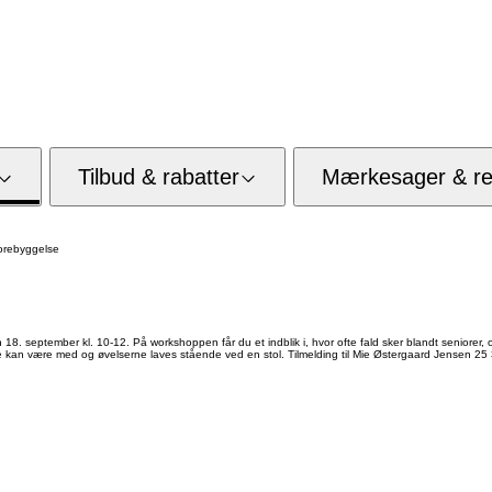
Tilbud & rabatter
Mærkesager & res
forebyggelse
september kl. 10-12. På workshoppen får du et indblik i, hvor ofte fald sker blandt seniorer, og 
alle kan være med og øvelserne laves stående ved en stol. Tilmelding til Mie Østergaard Jensen 25 