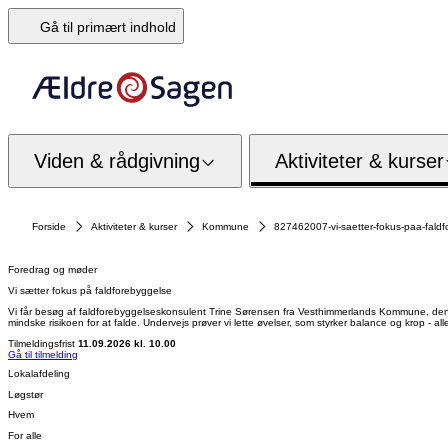
Gå til primært indhold
Viden & rådgivning
Aktiviteter & kurser
Forside
Aktiviteter & kurser
Kommune
827462007-vi-saetter-fokus-paa-fald
Foredrag og møder
Vi sætter fokus på faldforebyggelse
Vi får besøg af faldforebyggelseskonsulent Trine Sørensen fra Vesthimmerlands Kommune, den 18. 
mindske risikoen for at falde. Undervejs prøver vi lette øvelser, som styrker balance og krop - 
Tilmeldingsfrist
11.09.2026 kl. 10.00
Gå til tilmelding
Lokalafdeling
Løgstør
Hvem
For alle