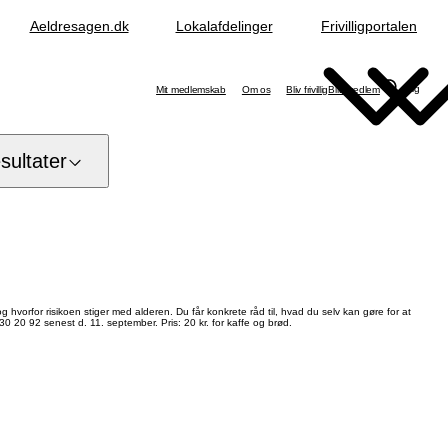
Aeldresagen.dk
Lokalafdelinger
Frivilligportalen
Søg
Mit medlemskab
Om os
Bliv frivillig
Bliv medlem
ultater
hvorfor risikoen stiger med alderen. Du får konkrete råd til, hvad du selv kan gøre for at
30 20 92 senest d. 11. september. Pris: 20 kr. for kaffe og brød.