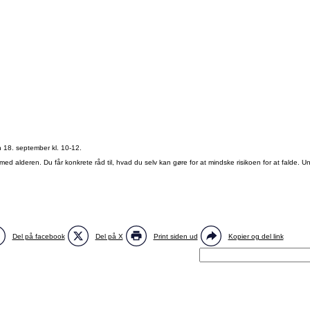
 18. september kl. 10-12.
r med alderen. Du får konkrete råd til, hvad du selv kan gøre for at mindske risikoen for at falde.
Del på facebook
Del på X
Print siden ud
Kopier og del link