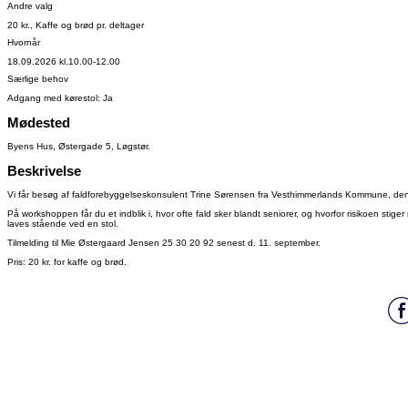
Andre valg
20 kr., Kaffe og brød pr. deltager
Hvornår
18.09.2026 kl.10.00-12.00
Særlige behov
Adgang med kørestol: Ja
Mødested
Byens Hus, Østergade 5, Løgstør.
Beskrivelse
Vi får besøg af faldforebyggelseskonsulent Trine Sørensen fra Vesthimmerlands Kommune, den
På workshoppen får du et indblik i, hvor ofte fald sker blandt seniorer, og hvorfor risikoen stige
laves stående ved en stol.
Tilmelding til Mie Østergaard Jensen 25 30 20 92 senest d. 11. september.
Pris: 20 kr. for kaffe og brød.