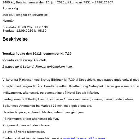
2400 kr., Betaling senest den 15. juni 2026 på konto nr. 7951 – 8790120907
Andre valg
300 kr., Tillæg for enkeltværelse
Hvornår
Startdato: 10.09.2026 kl. 07.30
Slutdato: 12.09.2026 kl. 08.30
Beskrivelse
Torsdag-fredag den 10./11. september kl. 7.30
P-plads ved Brørup Bibliotek
2 dages tur til Lolland, Femern-forbindelsen m.m.
Vi kører fra P-pladsen ved Brørup Bibliotek kl. 7.30 til Spodsbjerg, med pause undervejs, til me
Vi sejler med færgen til Tårs. Herefter rundtur i Knuthenborg Safaripark. Der er guide med i b
Indkvartering, aftensmad, og overnatning på Hotel Søpark i Maribo.
Fredag kører vi til Rødby Havn, hvor der er 1 times rundvisning omkring Femernforbindelsen
Sejltur med Anemonen fra Maribo i 75 min. med guide ombord.
Herefter tid på egen hånd i Maribo, inden turen går hjem.
På hjemturen er der aftensmad på Fyn.
Program til turen uddeles i bussen.
Se evt. på vores hjemmeside.
Bindende tilmelding via vores hjemmeside
www.aeldresagen.dk/broerup