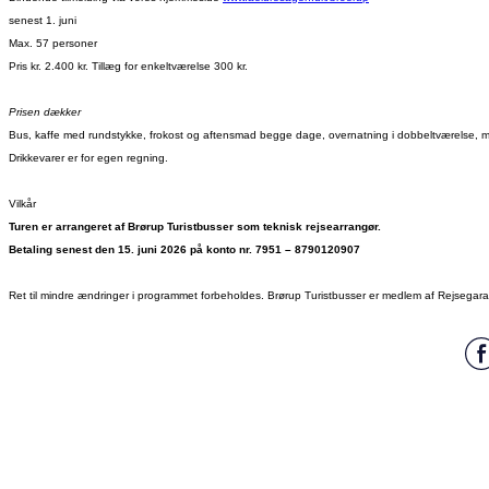
senest 1. juni
Max. 57 personer
Pris kr. 2.400 kr. Tillæg for enkeltværelse 300 kr.
Prisen dækker
Bus, kaffe med rundstykke, frokost og aftensmad begge dage, overnatning i dobbeltværelse, mor
Drikkevarer er for egen regning.
Vilkår
Turen er arrangeret af Brørup Turistbusser som teknisk rejsearrangør.
Betaling senest den 15. juni 2026 på konto nr. 7951 – 8790120907
Ret til mindre ændringer i programmet forbeholdes. Brørup Turistbusser er medlem af Rejsegara