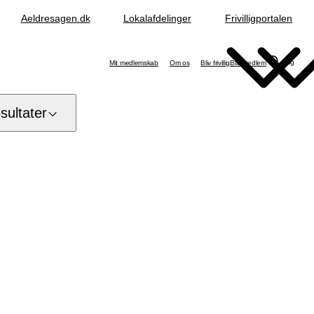
Aeldresagen.dk
Lokalafdelinger
Frivilligportalen
Søg
Mit medlemskab
Om os
Bliv frivillig
Bliv medlem
ultater