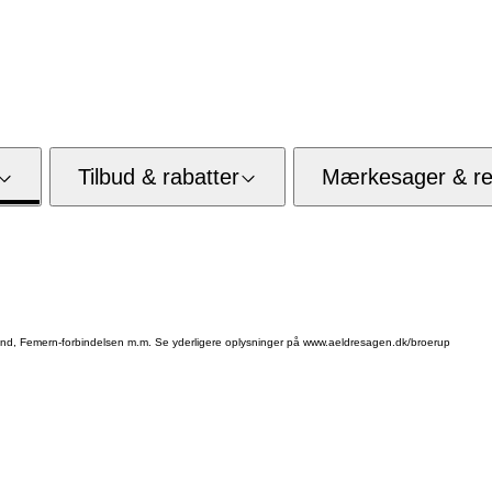
Tilbud & rabatter
Mærkesager & res
olland, Femern-forbindelsen m.m. Se yderligere oplysninger på www.aeldresagen.dk/broerup