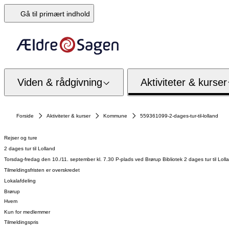
Gå til primært indhold
Viden & rådgivning
Aktiviteter & kurser
Forside
Aktiviteter & kurser
Kommune
559361099-2-dages-tur-til-lolland
Rejser og ture
2 dages tur til Lolland
Torsdag-fredag den 10./11. september kl. 7.30 P-plads ved Brørup Bibliotek 2 dages tur til L
Tilmeldingsfristen er overskredet
Lokalafdeling
Brørup
Hvem
Kun for medlemmer
Tilmeldingspris