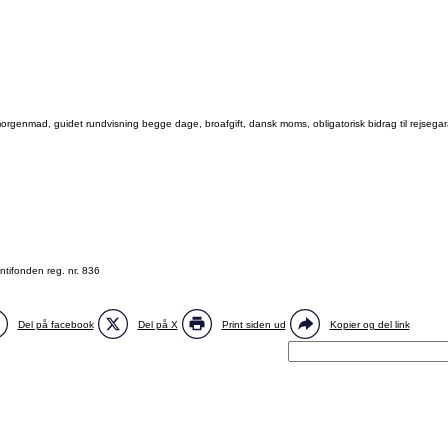
genmad, guidet rundvisning begge dage, broafgift, dansk moms, obligatorisk bidrag til rejsegara
ntifonden reg. nr. 836
Del på facebook
Del på X
Print siden ud
Kopier og del link