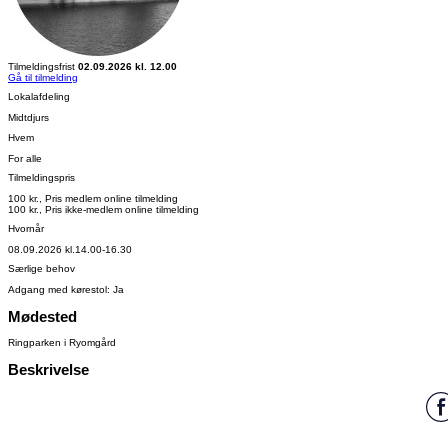
Tilmeldingsfrist
02.09.2026 kl. 12.00
Gå til tilmelding
Lokalafdeling
Midtdjurs
Hvem
For alle
Tilmeldingspris
100 kr., Pris medlem online tilmelding
100 kr., Pris ikke-medlem online tilmelding
Hvornår
08.09.2026 kl.14.00-16.30
Særlige behov
Adgang med kørestol: Ja
Mødested
Ringparken i Ryomgård
Beskrivelse