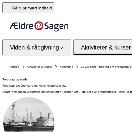
Gå til primært indhold
Viden & rådgivning
Aktiviteter & kurser
Forside
Aktiviteter & kurser
Kommune
721385896-foredrag-om-groenland-og-
Foredrag og møder
Foredrag om Grønland og Hans Hedtofts forlis.
Kaare Kristensen vil fortælle om katastrofen i januar 1959, da det nye grønlandsskib Hans Hedtoft