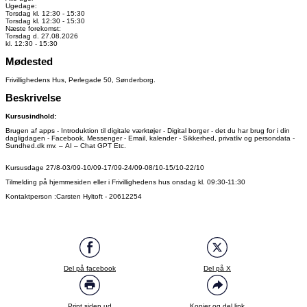
Ugedage:
Torsdag kl. 12:30 - 15:30
Torsdag kl. 12:30 - 15:30
Næste forekomst:
Torsdag d. 27.08.2026
kl. 12:30 - 15:30
Mødested
Frivillighedens Hus, Perlegade 50, Sønderborg.
Beskrivelse
Kursusindhold:
Brugen af apps - Introduktion til digitale værktøjer - Digital borger - det du har brug for i din
dagligdagen - Facebook, Messenger - Email, kalender - Sikkerhed, privatliv og persondata -
Sundhed.dk mv. – AI – Chat GPT Etc.
Kursusdage 27/8-03/09-10/09-17/09-24/09-08/10-15/10-22/10
Tilmelding på hjemmesiden eller i Frivillighedens hus onsdag kl. 09:30-11:30
Kontaktperson :Carsten Hyltoft - 20612254
Del på facebook
Del på X
Print siden ud
Kopier og del link