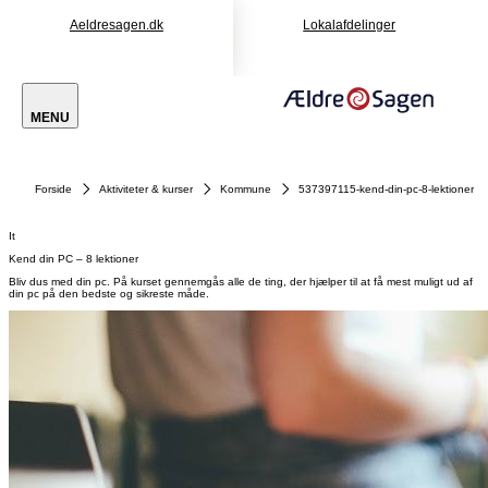
Aeldresagen.dk
Lokalafdelinger
MENU
Forside
Aktiviteter & kurser
Kommune
537397115-kend-din-pc-8-lektioner
It
Kend din PC – 8 lektioner
Bliv dus med din pc. På kurset gennemgås alle de ting, der hjælper til at få mest muligt ud af
din pc på den bedste og sikreste måde.