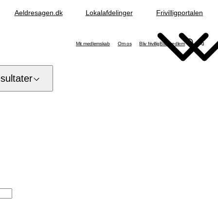
Aeldresagen.dk
Lokalafdelinger
Frivilligportalen
Søg
Mit medlemskab
Om os
Bliv frivillig
Bliv medlem
ultater