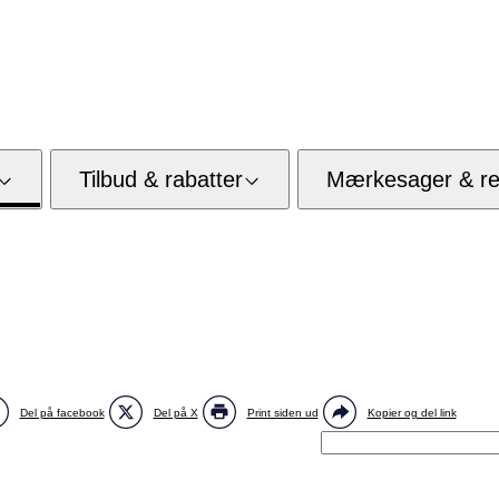
Tilbud & rabatter
Mærkesager & res
Del på facebook
Del på X
Print siden ud
Kopier og del link