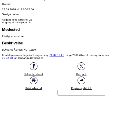
Hvornår
27.09.2026 kl.12.00-15.00
Særlige behov
Adgang med kørestol: Ja
Adgang til teleslynge: Ja
Mødested
Frivillighedens Hus.
Beskrivelse
DØRENE ÅBNES KL . 11:30
Kontaktpersoner: Ingelise Langenberg,
20 32 19 65
, dinge2008@live.dk, Jenny Jacobsen,
30 22 78 02
, longang24@gmail.co
Del på facebook
Del på X
Print siden ud
Kopier og del link