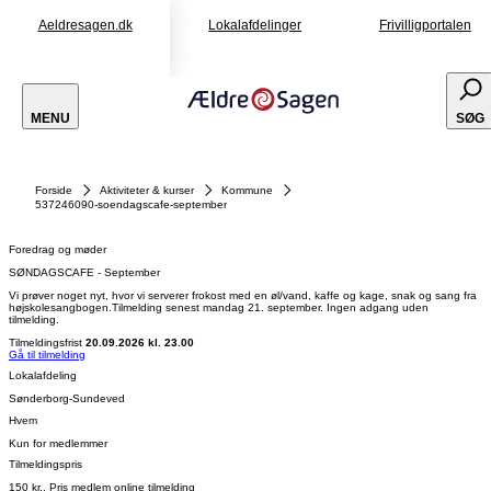
Aeldresagen.dk
Lokalafdelinger
Frivilligportalen
MENU
SØG
Forside
Aktiviteter & kurser
Kommune
537246090-soendagscafe-september
Foredrag og møder
SØNDAGSCAFE - September
Vi prøver noget nyt, hvor vi serverer frokost med en øl/vand, kaffe og kage, snak og sang fra
højskolesangbogen.Tilmelding senest mandag 21. september. Ingen adgang uden
tilmelding.
Tilmeldingsfrist
20.09.2026 kl. 23.00
Gå til tilmelding
Lokalafdeling
Sønderborg-Sundeved
Hvem
Kun for medlemmer
Tilmeldingspris
150 kr., Pris medlem online tilmelding