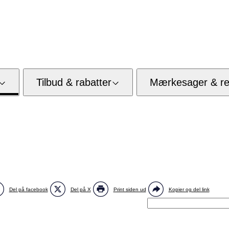
Tilbud & rabatter
Mærkesager & res
Del på facebook
Del på X
Print siden ud
Kopier og del link