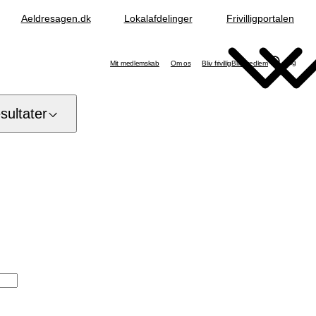
Aeldresagen.dk
Lokalafdelinger
Frivilligportalen
Søg
Mit medlemskab
Om os
Bliv frivillig
Bliv medlem
ultater