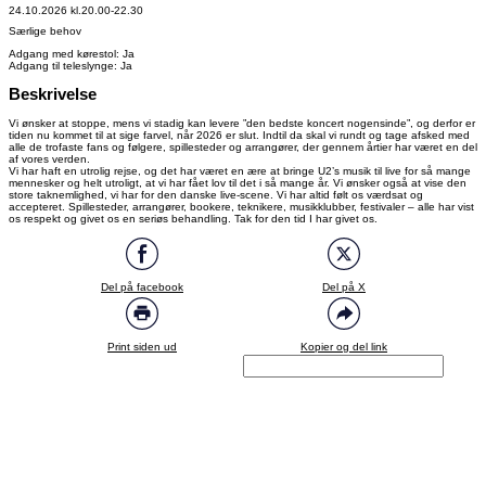
24.10.2026 kl.20.00-22.30
Særlige behov
Adgang med kørestol: Ja
Adgang til teleslynge: Ja
Beskrivelse
Vi ønsker at stoppe, mens vi stadig kan levere ”den bedste koncert nogensinde”, og derfor er
tiden nu kommet til at sige farvel, når 2026 er slut. Indtil da skal vi rundt og tage afsked med
alle de trofaste fans og følgere, spillesteder og arrangører, der gennem årtier har været en del
af vores verden.
Vi har haft en utrolig rejse, og det har været en ære at bringe U2’s musik til live for så mange
mennesker og helt utroligt, at vi har fået lov til det i så mange år. Vi ønsker også at vise den
store taknemlighed, vi har for den danske live-scene. Vi har altid følt os værdsat og
accepteret. Spillesteder, arrangører, bookere, teknikere, musikklubber, festivaler – alle har vist
os respekt og givet os en seriøs behandling. Tak for den tid I har givet os.
Del på facebook
Del på X
Print siden ud
Kopier og del link