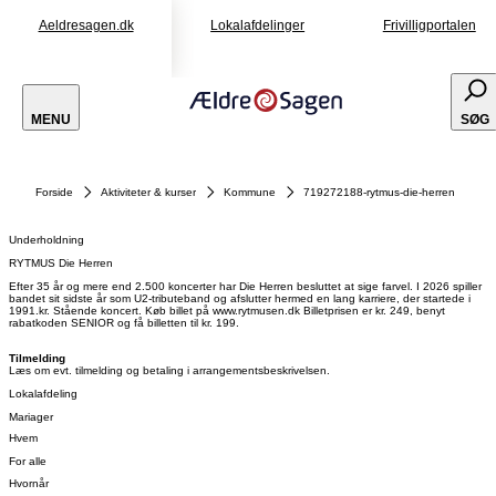
Aeldresagen.dk
Lokalafdelinger
Frivilligportalen
MENU
SØG
Forside
Aktiviteter & kurser
Kommune
719272188-rytmus-die-herren
Underholdning
RYTMUS Die Herren
Efter 35 år og mere end 2.500 koncerter har Die Herren besluttet at sige farvel. I 2026 spiller
bandet sit sidste år som U2-tributeband og afslutter hermed en lang karriere, der startede i
1991.kr. Stående koncert. Køb billet på www.rytmusen.dk Billetprisen er kr. 249, benyt
rabatkoden SENIOR og få billetten til kr. 199.
Tilmelding
Læs om evt. tilmelding og betaling i arrangementsbeskrivelsen.
Lokalafdeling
Mariager
Hvem
For alle
Hvornår