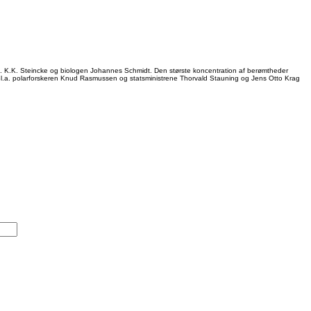
m. K.K. Steincke og biologen Johannes Schmidt. Den største koncentration af berømtheder
d. Bl.a. polarforskeren Knud Rasmussen og statsministrene Thorvald Stauning og Jens Otto Krag