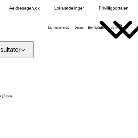
Aeldresagen.dk
Lokalafdelinger
Frivilligportalen
Søg
Mit medlemskab
Om os
Bliv frivillig
Bliv medlem
ultater
kegården.