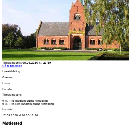
Tilmeldingsfrist
08.09.2026 kl. 23.59
Gå til tilmelding
Lokalafdeling
Glostrup
Hvem
For alle
Tilmeldingspris
0 kr., Pris medlem online tilmelding
0 kr., Pris ikke-medlem online tilmelding
Hvornår
17.09.2026 kl.10.00-12.30
Mødested