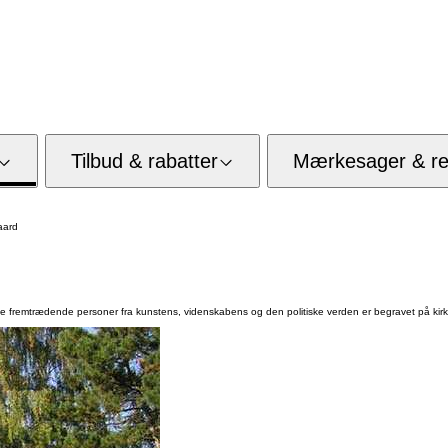
Tilbud & rabatter
Mærkesager & res
aard
 fremtrædende personer fra kunstens, videnskabens og den politiske verden er begravet på kir