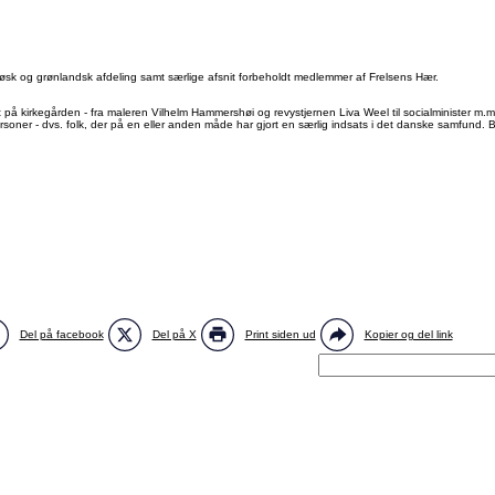
røsk og grønlandsk afdeling samt særlige afsnit forbeholdt medlemmer af Frelsens Hær.
å kirkegården - fra maleren Vilhelm Hammershøi og revystjernen Liva Weel til socialminister m.
personer - dvs. folk, der på en eller anden måde har gjort en særlig indsats i det danske samfun
Del på facebook
Del på X
Print siden ud
Kopier og del link