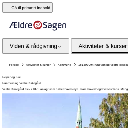
Gå til primært indhold
Viden & rådgivning
Aktiviteter & kurser
Forside
Aktiviteter & kurser
Kommune
161393094-rundvisning-vestre-kirkeg
Rejser og ture
Rundvisning Vestre Kirkegård
Vestre Kirkegård blev i 1870 anlagt som Københavns nye, store hovedbegravelsesplads. Mange