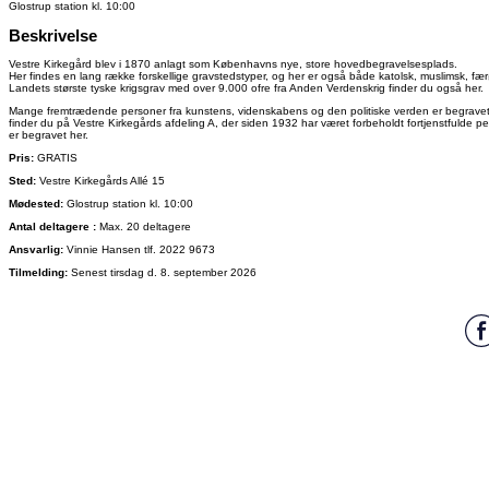
Glostrup station kl. 10:00
Beskrivelse
Vestre Kirkegård blev i 1870 anlagt som Københavns nye, store hovedbegravelsesplads.
Her findes en lang række forskellige gravstedstyper, og her er også både katolsk, muslimsk, fæ
Landets største tyske krigsgrav med over 9.000 ofre fra Anden Verdenskrig finder du også her.
Mange fremtrædende personer fra kunstens, videnskabens og den politiske verden er begravet p
finder du på Vestre Kirkegårds afdeling A, der siden 1932 har været forbeholdt fortjenstfulde 
er begravet her.
Pris:
GRATIS
Sted:
Vestre Kirkegårds Allé 15
Mødested:
Glostrup station kl. 10:00
Antal deltagere :
Max. 20 deltagere
Ansvarlig:
Vinnie Hansen tlf. 2022 9673
Tilmelding:
Senest tirsdag d. 8. september 2026