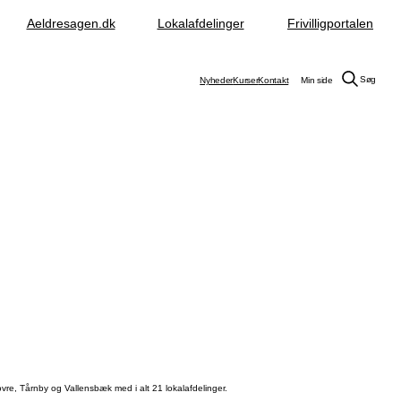
Aeldresagen.dk
Lokalafdelinger
Frivilligportalen
Søg
Nyheder
Kurser
Kontakt
Min side
vre, Tårnby og Vallensbæk med i alt 21 lokalafdelinger.