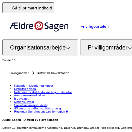
Gå til primært indhold
Frivilligportalen
Organisationsarbejde
Frivilligområder
Distrikt 10
Frivilligportalen
Distrikt 10 Hovedstaden
Kalender - Moeder og kurser
Distriktsledelsen
Referater fra distriktsforsamling og -ledelse
Arrangementsudvalget
It-udvalget
Motionsudvalg
Socialhumanitært udvalg
Ældre- og sundhedspolitisk udvalg
Regionalt Sundhedsudvalg for region H
Ældre Sagen - Distrikt 10 Hovedstaden
Distrikt 10 omfatter kommunerne Albertslund, Ballerup, Brøndby, Dragør, Frederiksberg, Gentof