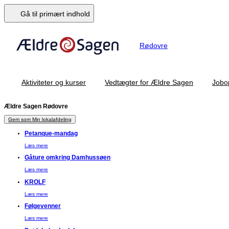
Gå til primært indhold
Rødovre
Aktiviteter og kurser
Vedtægter for Ældre Sagen
Jobo
Ældre Sagen Rødovre
Gem som Min lokalafdeling
Petanque-mandag
Læs mere
Gåture omkring Damhussøen
Læs mere
KROLF
Læs mere
Følgevenner
Læs mere