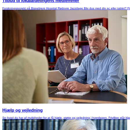
Tilbud til lokalafdelingens medlemmer
Forskningsprojekt på Bispebjerg Hospital Rødovre Jazzdage Bliv dus med din pc eller tablet? Fi
Hjælp og vejledning
Se hvad du har af muligheder for at få hjælp, støtte og vejledning i hverdagen. Frivillige står kla