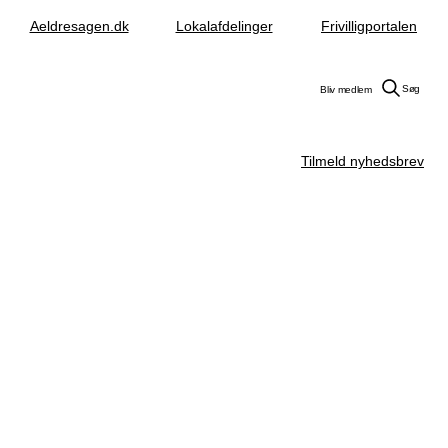
Aeldresagen.dk
Lokalafdelinger
Frivilligportalen
Søg
Bliv medlem
Tilmeld nyhedsbrev