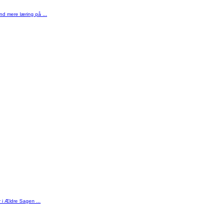
nd mere læring på ...
r i Ældre Sagen ...