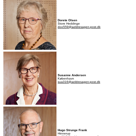
Dorete Olsen
Store Heddinge
doo559@aeldresagen-post.dk
Susanne Andersen
København
sua316@aeldresagen-post.dk
Hugo Strunge Frank
Hinnerup