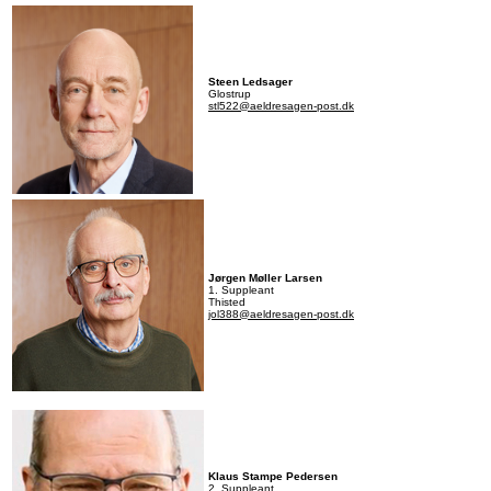
Steen Ledsager
Glostrup
stl522
@aeldresagen-post.dk
Jørgen Møller Larsen
1. Suppleant
Thisted
jol388@aeldresagen-post.dk
Klaus Stampe Pedersen
2. Suppleant