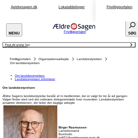
Aeldresagen.dk
Lokalafdelinger
Frivilligportalen
Frivilligportalen
MENU
SØG
Find dit emne her
Landsbestyrelsen
Om landsbestyrelsen
Landsbestyrelsen informerer
Frivilligportalen
Organisationsarbejde
Landsbestyrelsen
Om landsbestyrelsen
Om landsbestyrelsen
Landsbestyrelsen informerer
Om landsbestyrelsen
Ældre Sagens landsbestyrelse består af ni medlemmer, der er valgt for tre år ad gangen.
Valget finder sted ved det ordinære delegeretmøde hver november. Landsbestyrelsen
ansætter direktionen, der leder det daglige arbejde
Birger Rasmussen
Landsformand
Bornholm
bir852@aeldresagen-post.dk