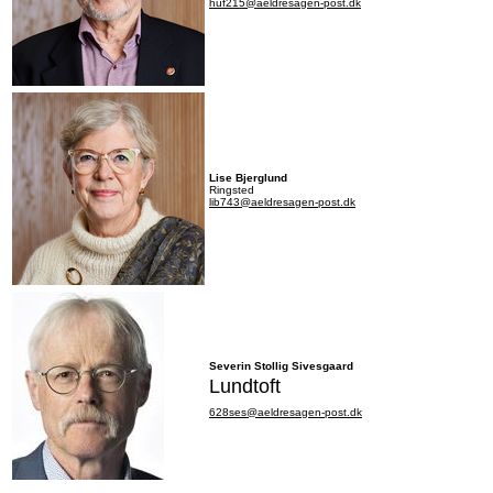
huf215@aeldresagen-post.dk
Lise Bjerglund
Ringsted
lib743@aeldresagen-post.dk
Severin Stollig Sivesgaard
Lundtoft
628ses@aeldresagen-post.dk