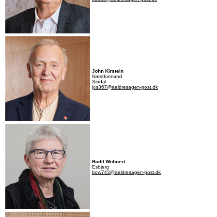
John Kirstein
Næstformand
Sindal
jos367@aeldresagen-post.dk
Bodil Wöhnert
Esbjerg
bow743@aeldresagen-post.dk