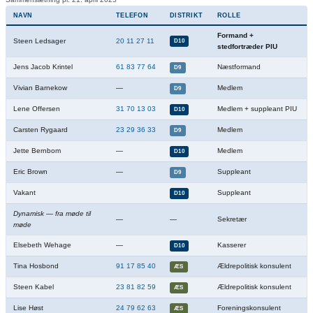
NAVN
TELEFON
DISTRIKT
ROLLE
Formand +
Steen Ledsager
20 11 27 11
D10
stedfortræder PIU
Jens Jacob Krintel
61 83 77 64
Næstformand
D9
Vivian Barnekow
—
Medlem
D9
Lene Offersen
31 70 13 03
Medlem + suppleant PIU
D10
Carsten Rygaard
23 29 36 33
Medlem
D9
Jette Bernbom
—
Medlem
D10
Eric Brown
—
Suppleant
D9
Vakant
Suppleant
D10
Dynamisk — fra møde til
—
—
Sekretær
møde
Elsebeth Wehage
—
Kasserer
D10
Tina Hosbond
91 17 85 40
Ældrepolitisk konsulent
ÆS
Steen Kabel
23 81 82 59
Ældrepolitisk konsulent
ÆS
Lise Høst
24 79 62 63
Foreningskonsulent
ÆS