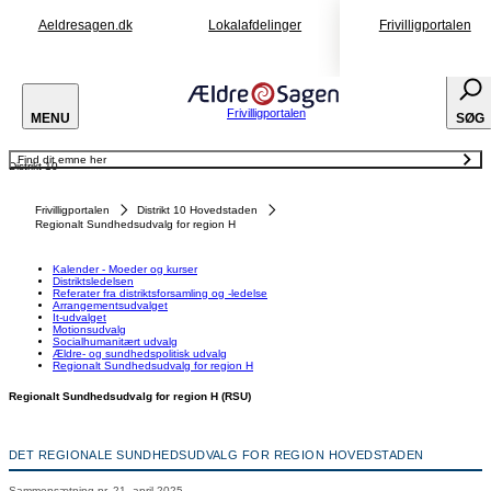
Aeldresagen.dk
Lokalafdelinger
Frivilligportalen
Frivilligportalen
MENU
SØG
Find dit emne her
Distrikt 10
Kalender - Moeder og kurser
Distriktsledelsen
Referater fra distriktsforsamling og -ledelse
Frivilligportalen
Distrikt 10 Hovedstaden
Arrangementsudvalget
It-udvalget
Regionalt Sundhedsudvalg for region H
Motionsudvalg
Socialhumanitært udvalg
Ældre- og sundhedspolitisk udvalg
Kalender - Moeder og kurser
Regionalt Sundhedsudvalg for region H
Distriktsledelsen
Referater fra distriktsforsamling og -ledelse
Arrangementsudvalget
It-udvalget
Motionsudvalg
Socialhumanitært udvalg
Ældre- og sundhedspolitisk udvalg
Regionalt Sundhedsudvalg for region H
Regionalt Sundhedsudvalg for region H (RSU)
DET REGIONALE SUNDHEDSUDVALG FOR REGION HOVEDSTADEN
Sammensætning pr.
21. april 2025