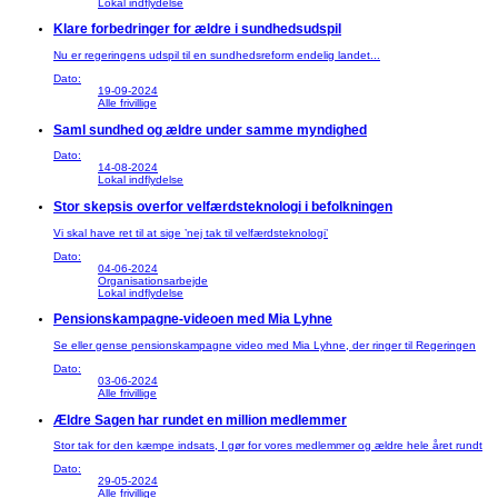
Lokal indflydelse
Klare forbedringer for ældre i sundhedsudspil
Nu er regeringens udspil til en sundhedsreform endelig landet...
Dato:
19-09-2024
Alle frivillige
Saml sundhed og ældre under samme myndighed
Dato:
14-08-2024
Lokal indflydelse
Stor skepsis overfor velfærdsteknologi i befolkningen
Vi skal have ret til at sige ’nej tak til velfærdsteknologi’
Dato:
04-06-2024
Organisationsarbejde
Lokal indflydelse
Pensionskampagne-videoen med Mia Lyhne
Se eller gense pensionskampagne video med Mia Lyhne, der ringer til Regeringen
Dato:
03-06-2024
Alle frivillige
Ældre Sagen har rundet en million medlemmer
Stor tak for den kæmpe indsats, I gør for vores medlemmer og ældre hele året rundt
Dato:
29-05-2024
Alle frivillige