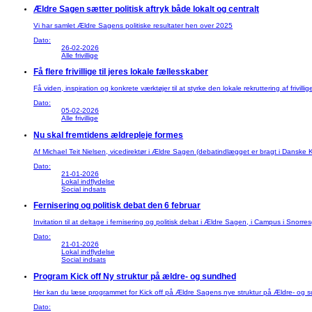
Ældre Sagen sætter politisk aftryk både lokalt og centralt
Vi har samlet Ældre Sagens politiske resultater hen over 2025
Dato:
26-02-2026
Alle frivillige
Få flere frivillige til jeres lokale fællesskaber
Få viden, inspiration og konkrete værktøjer til at styrke den lokale rekruttering af frivillig
Dato:
05-02-2026
Alle frivillige
Nu skal fremtidens ældrepleje formes
Af Michael Teit Nielsen, vicedirektør i Ældre Sagen (debatindlægget er bragt i Dansk
Dato:
21-01-2026
Lokal indflydelse
Social indsats
Fernisering og politisk debat den 6 februar
Invitation til at deltage i fernisering og politisk debat i Ældre Sagen, i Campus i Snorr
Dato:
21-01-2026
Lokal indflydelse
Social indsats
Program Kick off Ny struktur på ældre- og sundhed
Her kan du læse programmet for Kick off på Ældre Sagens nye struktur på Ældre- og
Dato: