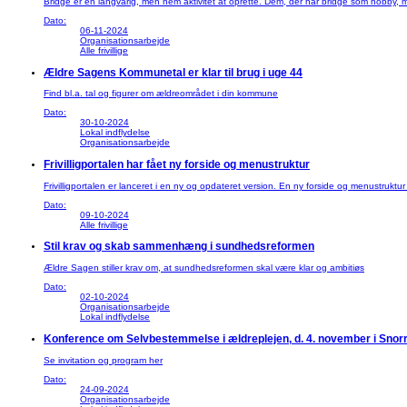
Bridge er en langvarig, men nem aktivitet at oprette. Dem, der har bridge som hobby, mang
Dato:
06-11-2024
Organisationsarbejde
Alle frivillige
Ældre Sagens Kommunetal er klar til brug i uge 44
Find bl.a. tal og figurer om ældreområdet i din kommune
Dato:
30-10-2024
Lokal indflydelse
Organisationsarbejde
Frivilligportalen har fået ny forside og menustruktur
Frivilligportalen er lanceret i en ny og opdateret version. En ny forside og menustruktur 
Dato:
09-10-2024
Alle frivillige
Stil krav og skab sammenhæng i sundhedsreformen
Ældre Sagen stiller krav om, at sundhedsreformen skal være klar og ambitiøs
Dato:
02-10-2024
Organisationsarbejde
Lokal indflydelse
Konference om Selvbestemmelse i ældreplejen, d. 4. november i Sno
Se invitation og program her
Dato:
24-09-2024
Organisationsarbejde