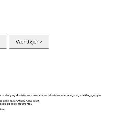
Værktøjer
onsudvalg og distrikter samt medlemmer i distrikternes erfarings- og udviklingsgrupper.
politiske sager
Aktuel Ældrepolitik
.
spiration og gode argumenter.
dere.