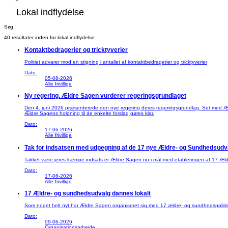
Søg
40 resultater inden for lokal indflydelse
Kontaktbedragerier og tricktyverier
Politiet advarer mod en stigning i antallet af kontaktbedragerier og tricktyverier
Dato:
05-08-2026
Alle frivillige
Ny regering. Ældre Sagen vurderer regeringsgrundlaget
Den 4. juni 2026 præsenterede den nye regering deres regeringsgrundlag. Set med Æl
Ældre Sagens holdning til de enkelte forslag gøres klar.
Dato:
17-06-2026
Alle frivillige
Tak for indsatsen med udpegning af de 17 nye Ældre- og Sundhedsudv
Takket være jeres kæmpe indsats er Ældre Sagen nu i mål med etableringen af 17 Ældre
Dato:
17-06-2026
Alle frivillige
17 Ældre- og sundhedsudvalg dannes lokalt
Som noget helt nyt har Ældre Sagen organiseret sig med 17 ældre- og sundhedspolitisk
Dato:
09-06-2026
Organisationsarbejde