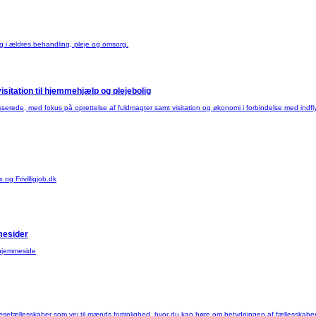
 i ældres behandling, pleje og omsorg.
sitation til hjemmehjælp og plejebolig
erede, med fokus på oprettelse af fuldmagter samt visitation og økonomi i forbindelse med indfly
og Frivilligjob.dk
mesider
 hjemmeside
fællesskaber som vej til mænds fortrolighed, hvor du kan høre om betydningen af fællesskabe