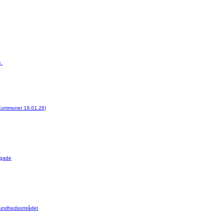
e.
e Kommuner 19.01.26)
esgade
 sundhedsområdet