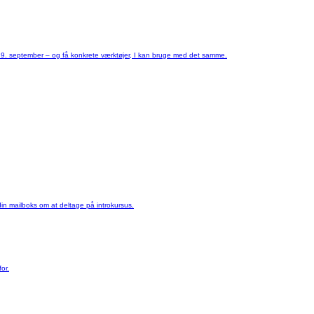
rhus 9. september – og få konkrete værktøjer, I kan bruge med det samme.
 i din mailboks om at deltage på introkursus.
for.