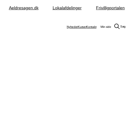
Aeldresagen.dk
Lokalafdelinger
Frivilligportalen
Søg
Nyheder
Kurser
Kontakt
Min side