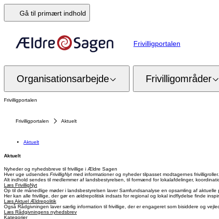
Gå til primært indhold
Frivilligportalen
Organisationsarbejde
Frivilligområder
Frivilligportalen
Frivilligportalen
Aktuelt
Aktuelt
Aktuelt
Nyheder og nyhedsbreve til frivillige i Ældre Sagen
Hver uge udsendes
FrivilligNyt
med informationer og nyheder tilpasset modtagernes frivilligroller.
Alt indhold sendes til medlemmer af landsbestyrelsen, til formænd for lokalafdelinger, koordinati
Læs FrivilligNyt
Op til de månedlige møder i landsbestyrelsen laver Samfundsanalyse en opsamling af aktuelle 
Her kan alle frivillige, der gør en ældrepolitisk indsats for regional og lokal indflydelse finde in
Læs Aktuel Ældrepolitik
Også Rådgivningen laver særlig information til frivillige, der er engageret som bisiddere og vejle
Læs Rådgivningens nyhedsbrev
Kategorier