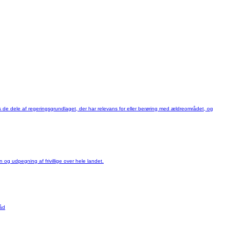
 dele af regeringsgrundlaget, der har relevans for eller berøring med ældreområdet, og
g udpegning af frivillige over hele landet.
råd