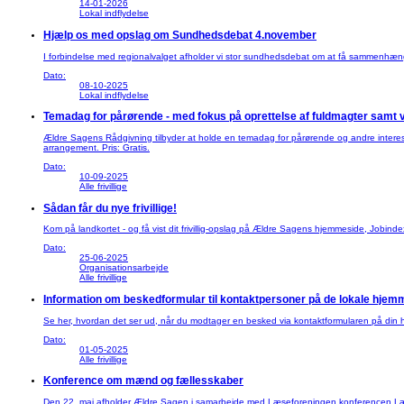
14-01-2026
Lokal indflydelse
Hjælp os med opslag om Sundhedsdebat 4.november
I forbindelse med regionalvalget afholder vi stor sundhedsdebat om at få sammenhæng
Dato:
08-10-2025
Lokal indflydelse
Temadag for pårørende - med fokus på oprettelse af fuldmagter samt vi
Ældre Sagens Rådgivning tilbyder at holde en temadag for pårørende og andre interess
arrangement. Pris: Gratis.
Dato:
10-09-2025
Alle frivillige
Sådan får du nye frivillige!
Kom på landkortet - og få vist dit frivillig-opslag på Ældre Sagens hjemmeside, Jobindex 
Dato:
25-06-2025
Organisationsarbejde
Alle frivillige
Information om beskedformular til kontaktpersoner på de lokale hjem
Se her, hvordan det ser ud, når du modtager en besked via kontaktformularen på din
Dato:
01-05-2025
Alle frivillige
Konference om mænd og fællesskaber
Den 22. maj afholder Ældre Sagen i samarbejde med Læseforeningen konferencen Læse