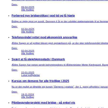
Dato:
09-04-2025
Alle frivillige
Forbered nye bridgestiltag i god tid og få hjælp
Bridge er rigtig sjovt og sundt. Gennem 4 år er der udviklet støttemateriale til at fremm
Dato:
02-04-2025
Alle frivillige
Telefonsvindel rettet mod økonomisk ansvarlige
Ældre Sagen er af politiet blevet gjort opmærksom på, at der sker telefonsvindel direkte
Dato:
02-04-2025
Alle frivillige
Svært at få plejehjemsplads i Danmark
Ældre Sagen har netop sendt bekymringsbrev til Ældreminister Mette Kierkgaard. Baggru
Dato:
22-01-2025
Lokal indflydelse
Kursus om demens for alle frivillige i 2025
Nu er det muligt at tilmelde sig kurset "Demens i praksis", der 1. gang afholdes i j
Dato:
19-11-2024
Alle frivillige
Pilotbegynderprojekt med bridge - på enkel vis