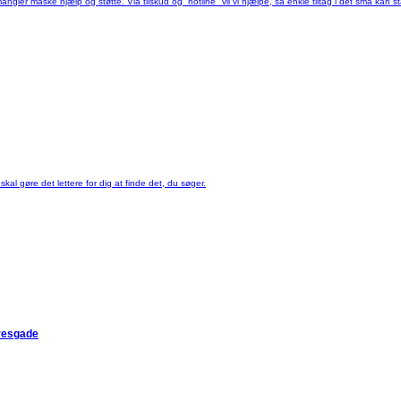
ler måske hjælp og støtte. Via tilskud og ”hotline" vil vi hjælpe, så enkle tiltag i det små kan sta
skal gøre det lettere for dig at finde det, du søger.
rresgade