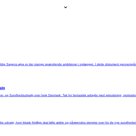
dre Sagens øjne er der mange spændende ambitioner i oplægget. I dette dokument gennemgås de
alg
- og Sundhedsudvalg over hele Danmark. Tak for fantastisk arbejde med rekruttering, motivation o
e udvalg, hvor lokale frivillige skal løfte ældre og pårørendes stemme over for de nye sundheds