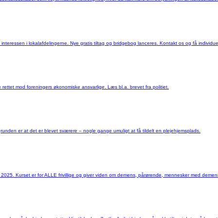
e interessen i lokalafdelingerne. Nye gratis tiltag og bridgebog lanceres. Kontakt os og få individue
 rettet mod foreningers økonomiske ansvarlige. Læs bl.a. brevet fra politiet.
nden er at det er blevet sværere – nogle gange umuligt at få tildelt en plejehjemsplads.
anuar 2025. Kurset er for ALLE frivillige og giver viden om demens, pårørende, mennesker med de