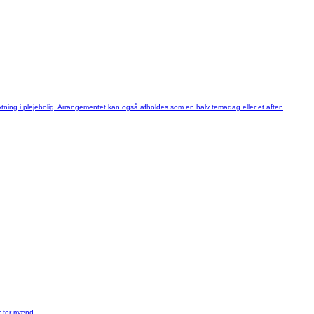
tning i plejebolig. Arrangementet kan også afholdes som en halv temadag eller et aften
r for mænd.