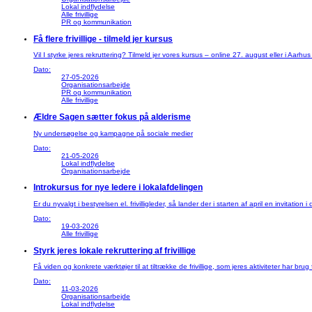
Lokal indflydelse
Alle frivillige
PR og kommunikation
Få flere frivillige - tilmeld jer kursus
Vil I styrke jeres rekruttering? Tilmeld jer vores kursus – online 27. august eller i Aa
Dato:
27-05-2026
Organisationsarbejde
PR og kommunikation
Alle frivillige
Ældre Sagen sætter fokus på alderisme
Ny undersøgelse og kampagne på sociale medier
Dato:
21-05-2026
Lokal indflydelse
Organisationsarbejde
Introkursus for nye ledere i lokalafdelingen
Er du nyvalgt i bestyrelsen el. frivilligleder, så lander der i starten af april en invitation
Dato:
19-03-2026
Alle frivillige
Styrk jeres lokale rekruttering af frivillige
Få viden og konkrete værktøjer til at tiltrække de frivillige, som jeres aktiviteter har brug 
Dato:
11-03-2026
Organisationsarbejde
Lokal indflydelse