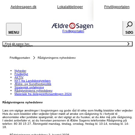
Aeldresagen.dk
Lokalafdelinger
Frivilligportalen
Frivilligportalen
MENU
SØG
Find dit emne her
Nyt på Frivilligportalen
Nyheder
FrivilligNyt
AKTIV
Frivilligportalen
Rådgivningens nyhedsbrev
NYT fra Landsbestyrelsen
Ældre- og Sundhedspolitik
Strategisk opfølgning
Rådgivningens nyhedsbrev
Nyheder
Materiale fra delegeretforsamlingen 2024
FrivilligNyt
AKTIV
NYT fra Landsbestyrelsen
Ældre- og Sundhedspolitik
Strategisk opfølgning
Rådgivningens nyhedsbrev
Materiale fra delegeretforsamlingen 2024
Rådgivningens nyhedsbrev
Læs om vigtige ændringer i lovgivningen og gode råd til virke som frivillig bisidder eller vejleder
Hvis du som bisidder eller vejleder bliver mødt af ønske om rådgivning fx i forhold til
økonomiske eller juridiske spørgsmål, er det vigtigt at du husker, at du
ikke
må yde rådgivning.
I stedet anbefaler vi, at du henviser personen til Ældre Sagens telefoniske Rådgivning på
telefon: 80 30 15 27. Åbningstid mandag, tirsdag, onsdag, fredag kl. 10-14, torsdag kl. 14-
18.
Rådgivningens nyhedsbrev 2. kvartal 2026