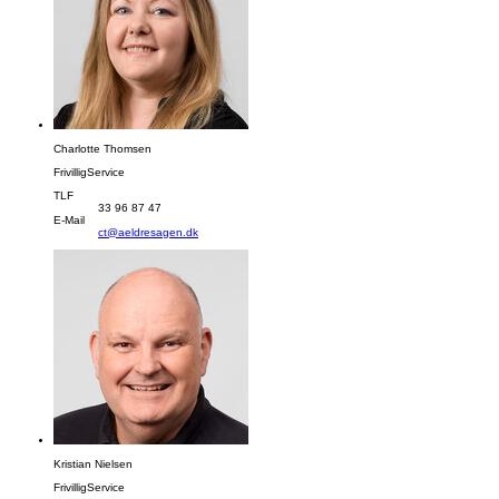
Charlotte Thomsen
FrivilligService
TLF
33 96 87 47
E-Mail
ct@aeldresagen.dk
Kristian Nielsen
FrivilligService