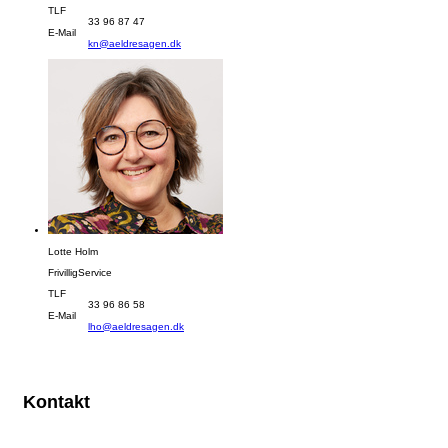
TLF
33 96 87 47
E-Mail
kn@aeldresagen.dk
Lotte Holm
FrivilligService
TLF
33 96 86 58
E-Mail
lho@aeldresagen.dk
Kontakt