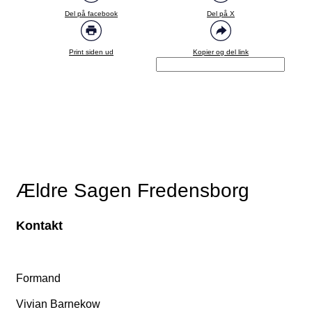
Del på facebook
Del på X
Print siden ud
Kopier og del link
Ældre Sagen Fredensborg
Kontakt
Formand
Vivian Barnekow