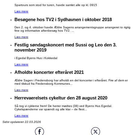
Spartours som stod for turen, havde samlet alle op kl. 0915
Læs mere
Besøgene hos TV2 i Sydhavnen i oktober 2018
Den 2. og 4. oktober havde Ældre Sagens arrangementsgruppe arrangeret to rigtig
fine og informative aftenbesøg hos TV2. ...
Læs mere
Festlig søndagskoncert med Sussi og Leo den 3.
november 2019
i Egedal Byens Hus i Kokkedal
Læs mere
Afholdte koncerter efteråret 2021
Ældre Sagen i Fredensborg har afholdt en del koncerter i efteråret. Fire af dem er
med tilskud fra Fredensborg Kommunes...
Læs mere
Herrevaerelsets cykeltur den 28 august 2020
Så tog vi cyklerne frem! De herrer mødtes (38) ved Byens Hus Egedal.
Cykelspænderne var spændt og alle klar – de flest...
Læs mere
Sidst opdateret 22.03.2026