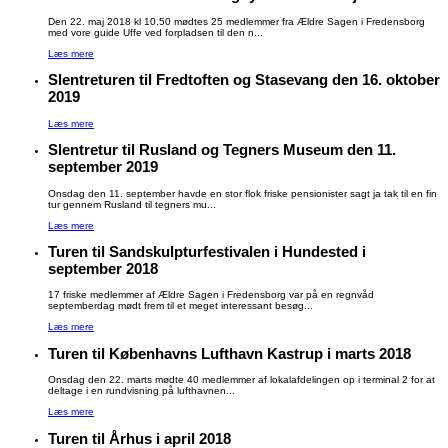
Den 22. maj 2018 kl 10.50 mødtes 25 medlemmer fra Ældre Sagen i Fredensborg
med vore guide Uffe ved forpladsen til den n...
Læs mere
Slentreturen til Fredtoften og Stasevang den 16. oktober
2019
Læs mere
Slentretur til Rusland og Tegners Museum den 11.
september 2019
Onsdag den 11. september havde en stor flok friske pensionister sagt ja tak til en fin
tur gennem Rusland til tegners mu...
Læs mere
Turen til Sandskulpturfestivalen i Hundested i
september 2018
17 friske medlemmer af Ældre Sagen i Fredensborg var på en regnvåd
septemberdag mødt frem til et meget interessant besøg...
Læs mere
Turen til Københavns Lufthavn Kastrup i marts 2018
Onsdag den 22. marts mødte 40 medlemmer af lokalafdelingen op i terminal 2 for at
deltage i en rundvisning på lufthavnen...
Læs mere
Turen til Århus i april 2018