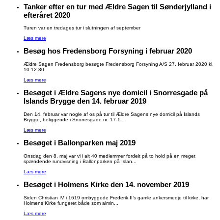
Tanker efter en tur med Ældre Sagen til Sønderjylland i
efteråret 2020
Turen var en tredages tur i slutningen af september
Læs mere
Besøg hos Fredensborg Forsyning i februar 2020
Ældre Sagen Fredensborg besøgte Fredensborg Forsyning A/S 27. februar 2020 kl.
10-12:30
Læs mere
Besøget i Ældre Sagens nye domicil i Snorresgade på
Islands Brygge den 14. februar 2019
Den 14. februar var nogle af os på tur til Ældre Sagens nye domicil på Islands
Brygge, beliggende i Snorresgade nr. 17-1...
Læs mere
Besøget i Ballonparken maj 2019
Onsdag den 8. maj var vi i alt 40 medlemmer fordelt på to hold på en meget
spændende rundvisning i Ballonparken på Islan...
Læs mere
Besøget i Holmens Kirke den 14. november 2019
Siden Christian IV i 1619 ombyggede Frederik II’s gamle ankersmedje til kirke, har
Holmens Kirke fungeret både som almin...
Læs mere