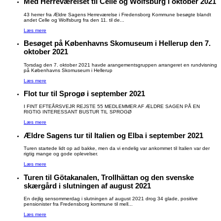
Med Herreværelset til Celle og Wolfsburg i oktober 2021
43 herrer fra Ældre Sagens Herreværelse i Fredensborg Kommune besøgte blandt
andet Celle og Wolfsburg fra den 11. til de...
Læs mere
Besøget på Københavns Skomuseum i Hellerup den 7.
oktober 2021
Torsdag den 7. oktober 2021 havde arangementsgruppen arrangeret en rundvisning
på Københavns Skomuseum i Hellerup
Læs mere
Flot tur til Sprogø i september 2021
I FINT EFTEÅRSVEJR REJSTE 55 MEDLEMMER AF ÆLDRE SAGEN PÅ EN
RIGTIG INTERESSANT BUSTUR TIL SPROGØ
Læs mere
Ældre Sagens tur til Italien og Elba i september 2021
Turen startede lidt op ad bakke, men da vi endelig var ankommet til Italien var der
rigtig mange og gode oplevelser.
Læs mere
Turen til Götakanalen, Trollhättan og den svenske
skærgård i slutningen af august 2021
En dejlig sensommerdag i slutningen af august 2021 drog 34 glade, positive
pensionister fra Fredensborg kommune til mell...
Læs mere