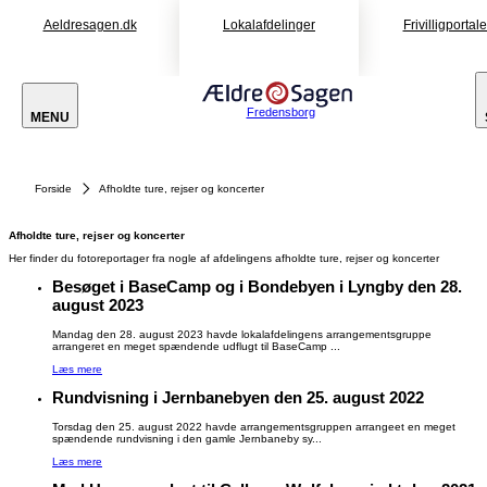
Aeldresagen.dk
Lokalafdelinger
Frivilligportal
Fredensborg
MENU
Forside
Afholdte ture, rejser og koncerter
Afholdte ture, rejser og koncerter
Her finder du fotoreportager fra nogle af afdelingens afholdte ture, rejser og koncerter
Besøget i BaseCamp og i Bondebyen i Lyngby den 28.
august 2023
Mandag den 28. august 2023 havde lokalafdelingens arrangementsgruppe
arrangeret en meget spændende udflugt til BaseCamp ...
Læs mere
Rundvisning i Jernbanebyen den 25. august 2022
Torsdag den 25. august 2022 havde arrangementsgruppen arrangeet en meget
spændende rundvisning i den gamle Jernbaneby sy...
Læs mere