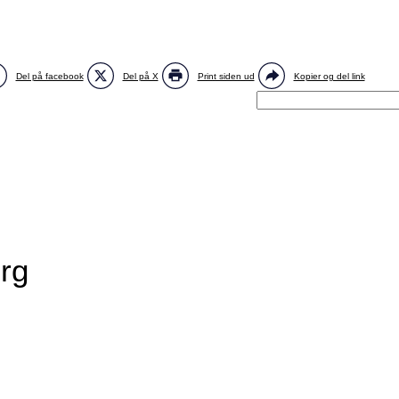
Del på facebook
Del på X
Print siden ud
Kopier og del link
rg