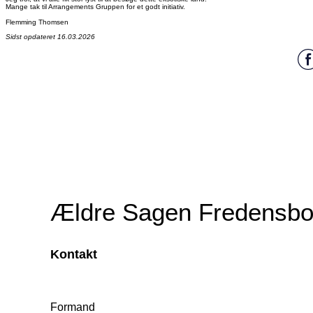
Mange tak til Arrangements Gruppen for et godt initiativ.
Flemming Thomsen
Sidst opdateret 16.03.2026
Ældre Sagen Fredensbo
Kontakt
Formand