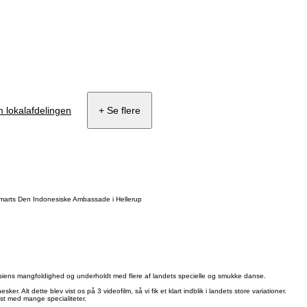
 lokalafdelingen
+ Se flere
arts Den Indonesiske Ambassade i Hellerup
esiens mangfoldighed og underholdt med flere af landets specielle og smukke danse.
. Alt dette blev vist os på 3 videofilm, så vi fik et klart indblik i landets store variationer.
st med mange specialiteter.