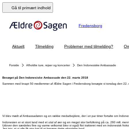
Gå til primært indhold
Fredensborg
Aktuelt
Tilmelding
Problemer med tilmelding?
Om
Forside
Afholdte ture, rejser og koncerter
Den Indonesiske Ambassade
Besøget på Den Indonesiske Ambassade den 22. marts 2018
Sammen med knapt 50 medlemmer af Ældre Sagen i Fredensborg besøgte vi torsdag den 22. m
Vi blev mødt af Ambassadøren og en række medarbejdere, der i et par timer fortalte om Indon
Indonesien er et stort land med et utal af øer og en meget stor befolkning på ca. 260 mill. mennesker
Udover den særdeles fine og varme velkomst blev vi også flot trakteret med en indonesisk froko
Jeg tror, at vi alle fik stor lyst til at besøge dette eksotiske land.