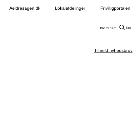
Aeldresagen.dk
Lokalafdelinger
Frivilligportalen
Søg
Bliv medlem
Tilmeld nyhedsbrev