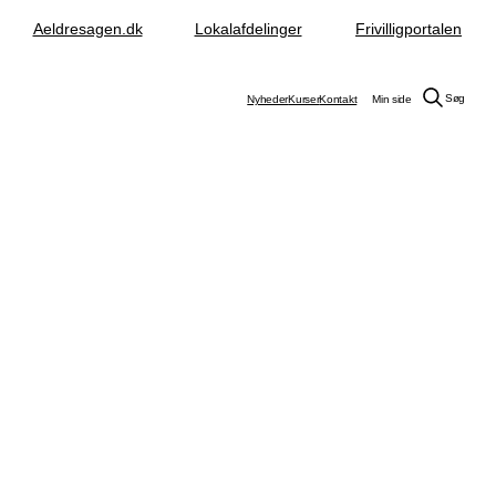
Aeldresagen.dk
Lokalafdelinger
Frivilligportalen
Søg
Nyheder
Kurser
Kontakt
Min side