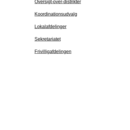
Oversigt-over-distrikter
Koordinationsudvalg
Lokalafdelinger
Sekretariatet
Frivilligafdelingen