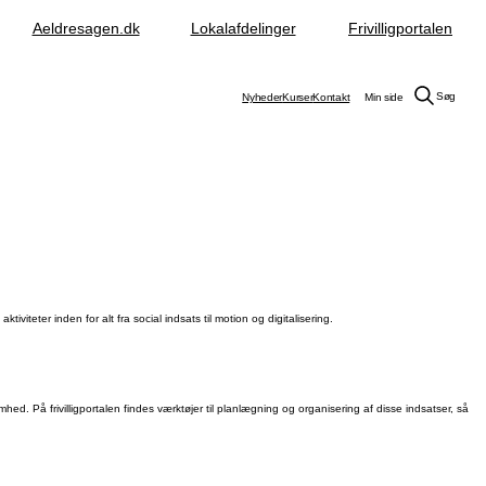
Aeldresagen.dk
Lokalafdelinger
Frivilligportalen
Søg
Nyheder
Kurser
Kontakt
Min side
ktiviteter inden for alt fra social indsats til motion og digitalisering.
ed. På frivilligportalen findes værktøjer til planlægning og organisering af disse indsatser, så