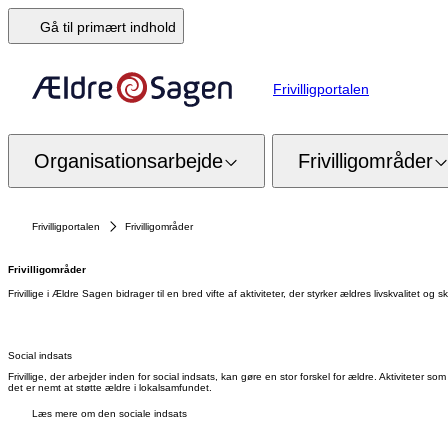
Gå til primært indhold
Frivilligportalen
Organisationsarbejde
Frivilligområder
Frivilligportalen
Frivilligområder
Frivilligområder
Frivillige i Ældre Sagen bidrager til en bred vifte af aktiviteter, der styrker ældres livskvalitet og 
Social indsats
Frivillige, der arbejder inden for social indsats, kan gøre en stor forskel for ældre. Aktivitete
det er nemt at støtte ældre i lokalsamfundet.
Læs mere om den sociale indsats