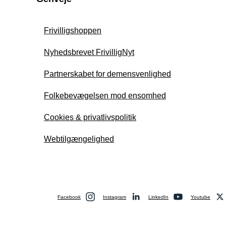
Frivilligshoppen
Nyhedsbrevet FrivilligNyt
Partnerskabet for demensvenlighed
Folkebevægelsen mod ensomhed
Cookies & privatlivspolitik
Webtilgængelighed
Facebook
Instagram
LinkedIn
Youtube