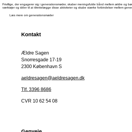
Frivillige, der engagerer sig i generationsmøder, skaber meningsfulde bånd mellem ældre og børn
værktøjer og idéer til at tilrettelægge disse aktiviteter og skabe stærke forbindelser mellem gener
Læs mere om generationsmøder
Kontakt
Ældre Sagen
Snorresgade 17-19
2300 København S
aeldresagen@aeldresagen.dk
Tlf. 3396 8686
CVR 10 62 54 08
Genveje