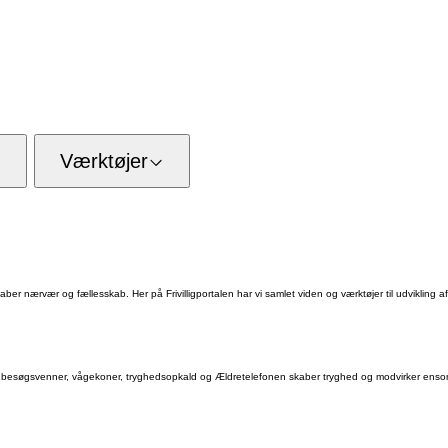
Værktøjer
skaber nærvær og fællesskab. Her på Frivilligportalen har vi samlet viden og værktøjer til udvikling af a
r som besøgsvenner, vågekoner, tryghedsopkald og Ældretelefonen skaber tryghed og modvirker ensomh