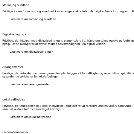
Motion og sundhed
Frivillige inden for motion og sundhed kan arrangere aktiviteter, der styrker både krop og sind. Po
Læs mere om motion og sundhed
Digitalisering og it
Frivillige, der hjælper med digitalisering og it, støtter ældre i at håndtere teknologiske udford
hjælp. Dette bidrager til at styrke ældres selvstændighed i en digital verden.
Læs mere om digitalisering og it
Arrangementer
Frivillige, der arbejder med arrangementer, planlægger alt fra udflugter og rejser til kortspil, li
spændende aktiviteter for lokalafdelingen.
Læs mere om arrangementer
Lokal indflydelse
Frivillige, der engagerer sig i lokal indflydelse, arbejder for at forbedre ældres vilkår i samf
sikre, at ældres behov bliver taget alvorligt.
Læs mere om lokal indflydelse
Generationsmøder