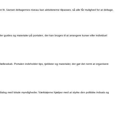
et fri. Uanset deltagernes niveau kan aktiviteterne tilpasses, så alle får mulighed for at deltage.
r guides og materialer på portalen, der kan bruges til at arrangere kurser eller individuel
 fællesskab. Portalen indeholder tips, tjeklister og materialer, der gør det nemt at organisere
il dialog med lokale myndigheder. Værktøjerne hjælper med at styrke den politiske indsats og