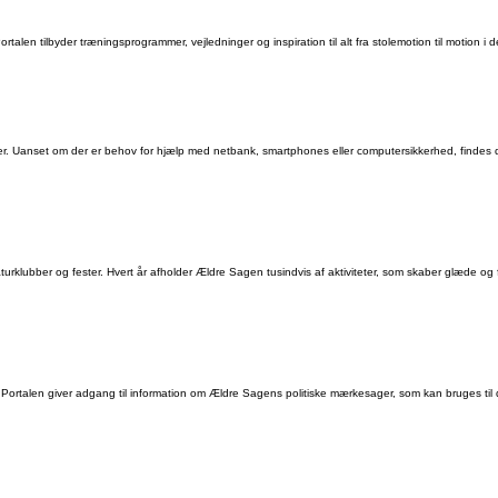
rtalen tilbyder træningsprogrammer, vejledninger og inspiration til alt fra stolemotion til motion i d
ringer. Uanset om der er behov for hjælp med netbank, smartphones eller computersikkerhed, findes de
tteraturklubber og fester. Hvert år afholder Ældre Sagen tusindvis af aktiviteter, som skaber glæde og
undet. Portalen giver adgang til information om Ældre Sagens politiske mærkesager, som kan bruges t