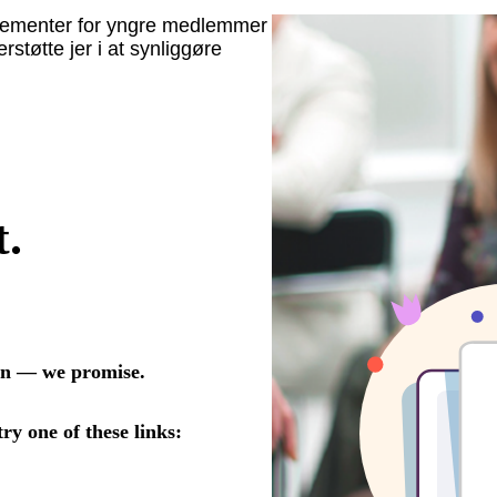
angementer for yngre medlemmer
støtte jer i at synliggøre