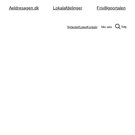
Aeldresagen.dk
Lokalafdelinger
Frivilligportalen
Søg
Nyheder
Kurser
Kontakt
Min side