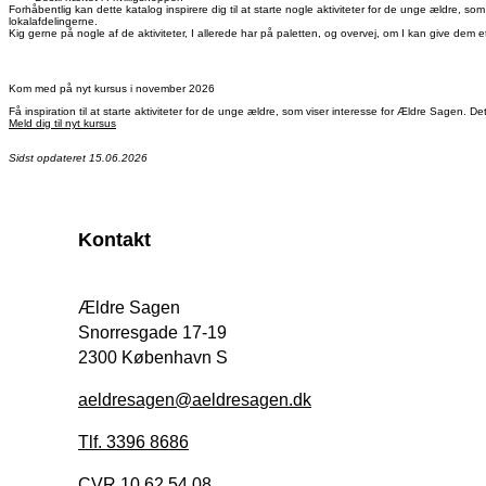
Forhåbentlig kan dette katalog inspirere dig til at starte nogle aktiviteter for de unge ældre, so
lokalafdelingerne.
Kig gerne på nogle af de aktiviteter, I allerede har på paletten, og overvej, om I kan give dem e
Kom med på nyt kursus i november 2026
Få inspiration til at starte aktiviteter for de unge ældre, som viser interesse for Ældre Sagen.
Meld dig til nyt kursus
Sidst opdateret 15.06.2026
Kontakt
Ældre Sagen
Snorresgade 17-19
2300 København S
aeldresagen@aeldresagen.dk
Tlf. 3396 8686
CVR 10 62 54 08