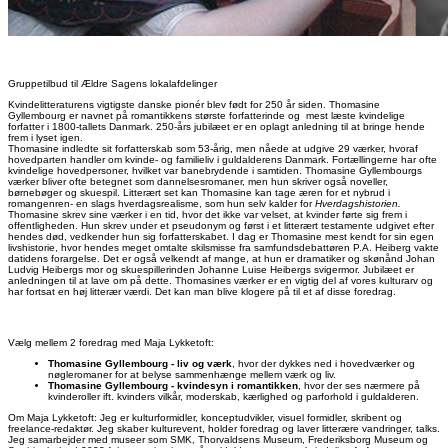
Gruppetilbud til Ældre Sagens lokalafdelinger
Kvindelitteraturens vigtigste danske pionér blev født for 250 år siden. Thomasine
Gyllembourg er navnet på romantikkens største forfatterinde og mest læste kvindelige
forfatter i 1800-tallets Danmark. 250-års jubilæet er en oplagt anledning til at bringe hende
frem i lyset igen.
Thomasine indledte sit forfatterskab som 53-årig, men nåede at udgive 29 værker, hvoraf
hovedparten handler om kvinde- og familieliv i guldalderens Danmark. Fortællingerne har ofte
kvindelige hovedpersoner, hvilket var banebrydende i samtiden. Thomasine Gyllembourgs
værker bliver ofte betegnet som dannelsesromaner, men hun skriver også noveller,
børnebøger og skuespil. Litterært set kan Thomasine kan tage æren for et nybrud i
romangenren- en slags hverdagsrealisme, som hun selv kalder for
Hverdagshistorien.
Thomasine skrev sine værker i en tid, hvor det ikke var velset, at kvinder førte sig frem i
offentligheden. Hun skrev under et pseudonym og først i et litterært testamente udgivet efter
hendes død, vedkender hun sig forfatterskabet. I dag er Thomasine mest kendt for sin egen
livshistorie, hvor hendes meget omtalte skilsmisse fra samfundsdebattøren P.A. Heiberg vakte
datidens forargelse. Det er også velkendt af mange, at hun er dramatiker og skønånd Johan
Ludvig Heibergs mor og skuespillerinden Johanne Luise Heibergs svigermor. Jubilæet er
anledningen til at lave om på dette. Thomasines værker er en vigtig del af vores kulturarv og
har fortsat en høj litterær værdi. Det kan man blive klogere på til et af disse foredrag.
Vælg mellem 2 foredrag med Maja Lykketoft:
Thomasine Gyllembourg - liv og værk
, hvor der dykkes ned i hovedværker og
nøgleromaner for at belyse sammenhænge mellem værk og liv.
Thomasine Gyllembourg - kvindesyn i romantikken
, hvor der ses nærmere på
kvinderoller ift. kvinders vilkår, moderskab, kærlighed og parforhold i guldalderen.
Om Maja Lykketoft: Jeg er kulturformidler, konceptudvikler, visuel formidler, skribent og
freelance-redaktør. Jeg skaber kulturevent, holder foredrag og laver litterære vandringer, talks.
Jeg samarbejder med museer som SMK, Thorvaldsens Museum, Frederiksborg Museum og