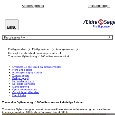
Aeldresagen.dk
Lokalafdelinger
Frivilligportalen
MENU
Find dit emne her
Arrangementer
Oversigt: Se alle tilbud på arrangementer
Flere unge ældre
Fællesspisning og caféer
Frivilligportalen
Frivilligområder
Arrangementer
Ture og rejser
Bridge og spil
Oversigt: Se alle tilbud på arrangementer
Reparationscaféer
Thomasine Gyllembourg - 1800 tallets største kvindelige forfatter.
Det gode værtskab
Markedsføring
Opret arrangementer
Copyright og tilladelser
Oversigt: Se alle tilbud på arrangementer
Find lokaler
Flere unge ældre
Fællesspisning og caféer
Ture og rejser
Bridge og spil
Reparationscaféer
Det gode værtskab
Markedsføring
Opret arrangementer
Copyright og tilladelser
Find lokaler
Thomasine Gyllembourg - 1800-tallets største kvindelige forfatter
Thomasine Gyllembourg er navnet på romantikkens største forfatterinde og den mest læste
kvindelige forfatter i 1800-tallets Danmark. Pris: 4.000 kr.