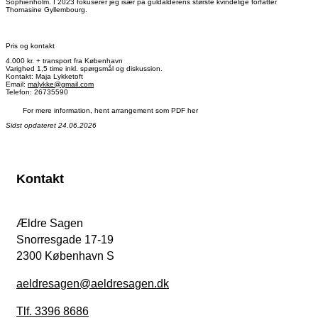
Sophienholm. I 2023 fokuserer jeg især på guldalderens største kvindelige forfatter
Thomasine Gyllembourg.
Pris og kontakt
4.000 kr. + transport fra København
Varighed 1,5 time inkl. spørgsmål og diskussion.
Kontakt: Maja Lykketoft
Email:
malykke@gmail.com
Telefon: 26735590
For mere information, hent arrangement som PDF her
Sidst opdateret 24.06.2026
Kontakt
Ældre Sagen
Snorresgade 17-19
2300 København S
aeldresagen@aeldresagen.dk
Tlf. 3396 8686