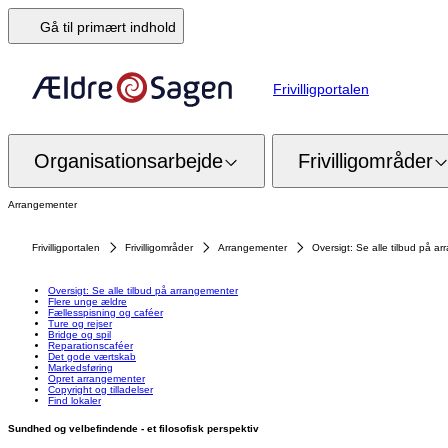
Gå til primært indhold
Frivilligportalen
Organisationsarbejde
Frivilligområder
Arrangementer
Frivilligportalen
Frivilligområder
Arrangementer
Oversigt: Se alle tilbud på a
Oversigt: Se alle tilbud på arrangementer
Flere unge ældre
Fællesspisning og caféer
Ture og rejser
Bridge og spil
Reparationscaféer
Det gode værtskab
Markedsføring
Opret arrangementer
Copyright og tilladelser
Find lokaler
Sundhed og velbefindende - et filosofisk perspektiv