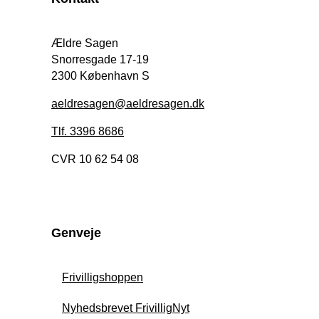
Ældre Sagen
Snorresgade 17-19
2300 København S
aeldresagen@aeldresagen.dk
Tlf. 3396 8686
CVR 10 62 54 08
Genveje
Frivilligshoppen
Nyhedsbrevet FrivilligNyt