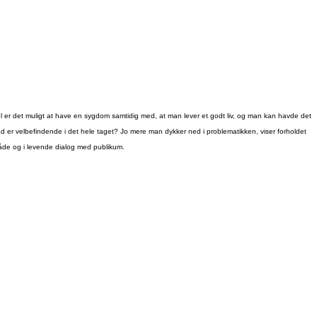
vel er det muligt at have en sygdom samtidig med, at man lever et godt liv, og man kan havde det
ad er velbefindende i det hele taget? Jo mere man dykker ned i problematikken, viser forholdet
åde og i levende dialog med publikum.