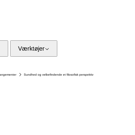
Værktøjer
rrangementer
Sundhed og velbefindende et filosofisk perspektiv