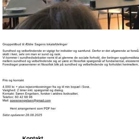
Gruppetilbud til Ældre Sagens lokalafdelinger
Sundhed og velbefindende er vigtigt for individer og samfund. Derfor er det afgørende at forstå
skidt i livet, selv om man er sund og rask.
Vi kommer i sundhedsdebatter nemt til at glemme de sociale forhold, der betinger sygdomstilsta
mellem sundhed og velbefindende sig at være et filosofisk spørgsmål af fundamental, eksistenti
Foredraget præsenterer et filosofisk blik på sundhed og velbefindende og forholdet herimelle
Pris og kontakt
4.000 kr. + plus rejseomkostninger fra og til min bopæl i Sorø.
Varighed: 2 timer inkl. spørgsmål og dialog.
Kontakt: Søren Engelsen, forsker i ældres livskvalitet.
Telefon: 60 42 68 96
Mail:
soerenengelsen@gmail.com
Hent arrangement som PDF her
Sidst opdateret 28.08.2025
Kontakt