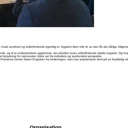
, hvad sundhed og velbefindende egentlig er. Sygdom fører ofte til, at man får det dårligt. Allige
nde, og til at underprioritere sygdomme, der påvirker vores velbefindende stærkt negativt. Og hv
el betydning for mennesker, både set fra individets og samfundets perspektiv.
m. Pointerne henter Søren Engelsen fra forskningen, men han præsenterer dem på en forståelig m
Organisation