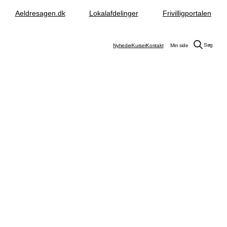
Aeldresagen.dk
Lokalafdelinger
Frivilligportalen
Søg
Nyheder
Kurser
Kontakt
Min side