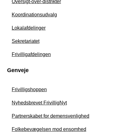
Oversigt-over-distrikter
Koordinationsudvalg
Lokalafdelinger
Sekretariatet
Frivilligafdelingen
Genveje
Frivilligshoppen
Nyhedsbrevet FrivilligNyt
Partnerskabet for demensvenlighed
Folkebevægelsen mod ensomhed