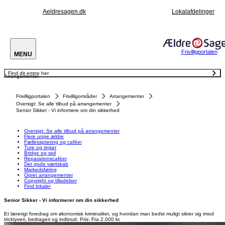
Aeldresagen.dk
Lokalafdelinger
Frivilligportalen
MENU
Find dit emne her
Arrangementer
Oversigt: Se alle tilbud på arrangementer
Flere unge ældre
Fællesspisning og caféer
Frivilligportalen
Frivilligområder
Arrangementer
Ture og rejser
Bridge og spil
Oversigt: Se alle tilbud på arrangementer
Reparationscaféer
Senior Sikker - Vi informere om din sikkerhed
Det gode værtskab
Markedsføring
Opret arrangementer
Copyright og tilladelser
Oversigt: Se alle tilbud på arrangementer
Find lokaler
Flere unge ældre
Fællesspisning og caféer
Ture og rejser
Bridge og spil
Reparationscaféer
Det gode værtskab
Markedsføring
Opret arrangementer
Copyright og tilladelser
Find lokaler
Senior Sikker - Vi informerer om din sikkerhed
Et lærerigt foredrag om økonomisk kriminalitet, og hvordan man bedst muligt sikrer sig imod
tricktyveri, bedrageri og indbrud. Pris: Fra 2.000 kr.