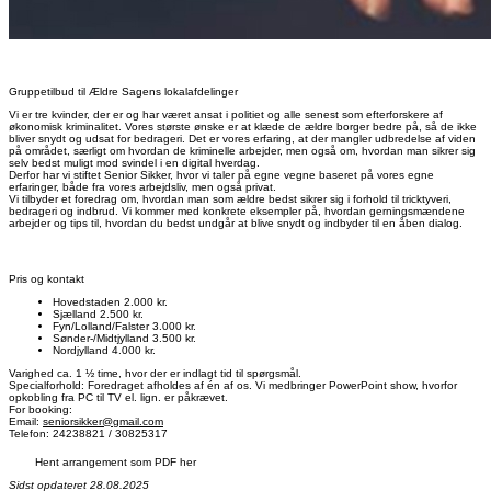
Gruppetilbud til Ældre Sagens lokalafdelinger
Vi er tre kvinder, der er og har været ansat i politiet og alle senest som efterforskere af
økonomisk kriminalitet. Vores største ønske er at klæde de ældre borger bedre på, så de ikke
bliver snydt og udsat for bedrageri. Det er vores erfaring, at der mangler udbredelse af viden
på området, særligt om hvordan de kriminelle arbejder, men også om, hvordan man sikrer sig
selv bedst muligt mod svindel i en digital hverdag.
Derfor har vi stiftet Senior Sikker, hvor vi taler på egne vegne baseret på vores egne
erfaringer, både fra vores arbejdsliv, men også privat.
Vi tilbyder et foredrag om, hvordan man som ældre bedst sikrer sig i forhold til tricktyveri,
bedrageri og indbrud. Vi kommer med konkrete eksempler på, hvordan gerningsmændene
arbejder og tips til, hvordan du bedst undgår at blive snydt og indbyder til en åben dialog.
Pris og kontakt
Hovedstaden 2.000 kr.
Sjælland 2.500 kr.
Fyn/Lolland/Falster 3.000 kr.
Sønder-/Midtjylland 3.500 kr.
Nordjylland 4.000 kr.
Varighed ca. 1 ½ time, hvor der er indlagt tid til spørgsmål.
Specialforhold: Foredraget afholdes af én af os. Vi medbringer PowerPoint show, hvorfor
opkobling fra PC til TV el. lign. er påkrævet.
For booking:
Email:
seniorsikker@gmail.com
Telefon: 24238821 / 30825317
Hent arrangement som PDF her
Sidst opdateret 28.08.2025