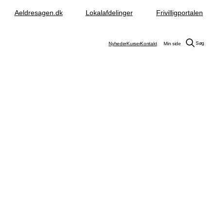
Aeldresagen.dk
Lokalafdelinger
Frivilligportalen
Søg
Nyheder
Kurser
Kontakt
Min side