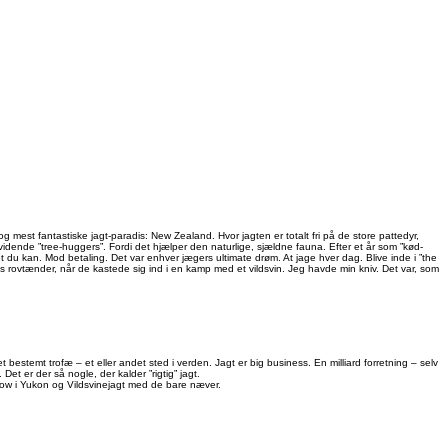
ie og mest fantastiske jagt-paradis: New Zealand. Hvor jagten er totalt fri på de store pattedyr,
 uvidende ”tree-huggers”. Fordi det hjælper den naturlige, sjældne fauna. Efter et år som ”kød-
t du kan. Mod betaling. Det var enhver jægers ultimate drøm. At jage hver dag. Blive inde i ”the
es rovtænder, når de kastede sig ind i en kamp med et vildsvin. Jeg havde min kniv. Det var, som
 bestemt trofæ – et eller andet sted i verden. Jagt er big business. En milliard forretning – selv
et er der så nogle, der kalder ”rigtig” jagt.
Crow i Yukon og Vildsvinejagt med de bare næver.