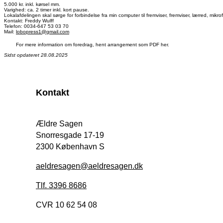
5.000 kr. inkl. kørsel mm.
Varighed: ca. 2 timer inkl. kort pause.
Lokalafdelingen skal sørge for forbindelse fra min computer til fremviser, fremviser, lærred, mik
Kontakt: Freddy Wulff
Telefon: 0034-647 53 03 70
Mail:
lobopress1@gmail.com
For mere information om foredrag, hent arrangement som PDF her.
Sidst opdateret 28.08.2025
Kontakt
Ældre Sagen
Snorresgade 17-19
2300 København S
aeldresagen@aeldresagen.dk
Tlf. 3396 8686
CVR 10 62 54 08