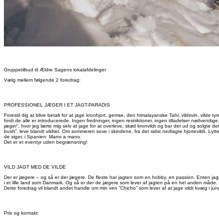
Gruppetilbud til Ældre Sagens lokalafdelinger
Vælg mellem følgende 2 foredrag:
PROFESSIONEL JÆGER I ET JAGT-PARADIS
Forestil dig at blive betalt for at jage kronhjort, gemse, den himalayanske Tahr, vildsvin, vilde ty
fordi de alle er introducerede. Ingen fredninger, ingen restriktioner, ingen tilladelser nødvendig
jæger”, hvor jeg lærte mig selv at jage for at overleve, skød kronvildt og bar det ud og solgte 
bush”, leve blandt vildtet. Om sommeren sove i skindene, fra det sidst nedlagte hjortevildt. Ly
de siger, i Spanien: Mano a mano.
Det er et eventyr uden begrænsning!
VILD JAGT MED DE VILDE
Der er jægere – og så er der jægere. De fleste har jagten som en hobby, en passion. Enten jager d
i et lille land som Danmark. Og så er der de jægere som lever af jagten på en hel anden måde. Nog
Dette foredrag vil blandt andet handle om min ven ”Chicho” som lever af at jage vildt kvæg i j
Pris og kontakt: