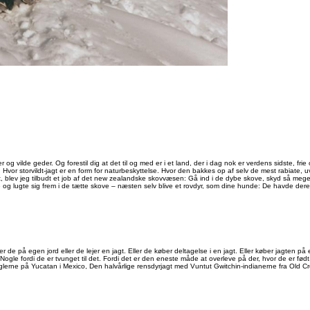
rer og vilde geder. Og forestil dig at det til og med er i et land, der i dag nok er verdens sidste, fr
e. Hvor storvildt-jagt er en form for naturbeskyttelse. Hvor den bakkes op af selv de mest rabiate,
det, blev jeg tilbudt et job af det new zealandske skovvæsen: Gå ind i de dybe skove, skyd så mege
tte og lugte sig frem i de tætte skove – næsten selv blive et rovdyr, som dine hunde: De havde der
e på egen jord eller de lejer en jagt. Eller de køber deltagelse i en jagt. Eller køber jagten på et
le fordi de er tvunget til det. Fordi det er den eneste måde at overleve på der, hvor de er født. D
unglerne på Yucatan i Mexico, Den halvårlige rensdyrjagt med Vuntut Gwitchin-indianerne fra Old 