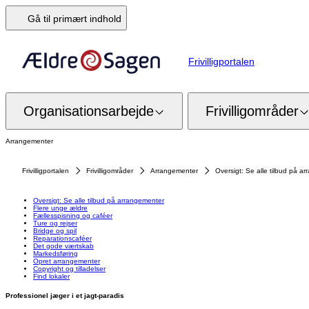
Gå til primært indhold
Frivilligportalen
Organisationsarbejde
Frivilligområder
Arrangementer
Frivilligportalen
Frivilligområder
Arrangementer
Oversigt: Se alle tilbud på a
Oversigt: Se alle tilbud på arrangementer
Flere unge ældre
Fællesspisning og caféer
Ture og rejser
Bridge og spil
Reparationscaféer
Det gode værtskab
Markedsføring
Opret arrangementer
Copyright og tilladelser
Find lokaler
Professionel jæger i et jagt-paradis