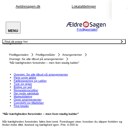
Aeldresagen.dk
Lokalafdelinger
Frivilligportalen
MENU
Find dit emne her
Arrangementer
Oversigt: Se alle tilbud på arrangementer
Flere unge ældre
Fællesspisning og caféer
Frivilligportalen
Frivilligområder
Arrangementer
Ture og rejser
Bridge og spil
Oversigt: Se alle tilbud på arrangementer
Reparationscaféer
“Når kærligheden forsvinder – men livet stadig kalder”
Det gode værtskab
Markedsføring
Opret arrangementer
Copyright og tilladelser
Oversigt: Se alle tilbud på arrangementer
Find lokaler
Flere unge ældre
Fællesspisning og caféer
Ture og rejser
Bridge og spil
Reparationscaféer
Det gode værtskab
Markedsføring
Opret arrangementer
Copyright og tilladelser
Find lokaler
“Når kærligheden forsvinder – men livet stadig kalder”
Når kærligheden forsvinder, føles livet tomt. Foredraget viser, hvordan du slipper fortiden og
finder indre tillid, livsmod og kærlighed igen. Pris: 4.000 kr.