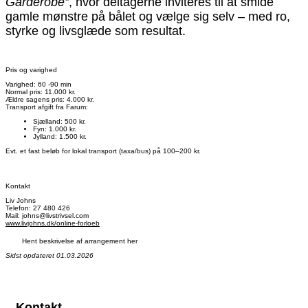
Garderobe”
, hvor deltagerne inviteres til at smide
gamle mønstre på bålet og vælge sig selv – med ro,
styrke og livsglæde som resultat.
Pris og varighed
Varighed: 60 -90 min
Normal pris: 11.000 kr.
Ældre sagens pris: 4.000 kr.
Transport afgift fra Farum:
Sjælland: 500 kr.
Fyn: 1.000 kr.
Jylland: 1.500 kr.
Evt. et fast beløb for lokal transport (taxa/bus) på 100–200 kr.
Kontakt
Liv Johns
Telefon: 27 480 426
Mail: johns@livstrivsel.com
www.livjohns.dk/online-forloeb
Hent beskrivelse af arrangement her
Sidst opdateret 01.03.2026
Kontakt