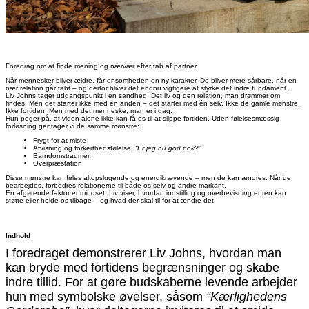
Foredrag om at finde mening og nærvær efter tab af partner
Når mennesker bliver ældre, får ensomheden en ny karakter. De bliver mere sårbare, når en
nær relation går tabt – og derfor bliver det endnu vigtigere at styrke det indre fundament.
Liv Johns tager udgangspunkt i en sandhed: Det liv og den relation, man drømmer om,
findes. Men det starter ikke med en anden – det starter med én selv. Ikke de gamle mønstre.
Ikke fortiden. Men med det menneske, man er i dag.
Hun peger på, at viden alene ikke kan få os til at slippe fortiden. Uden følelsesmæssig
forløsning gentager vi de samme mønstre:
Frygt for at miste
Afvisning og forkerthedsfølelse:
“Er jeg nu god nok?”
Barndomstraumer
Overpræstation
Disse mønstre kan føles altopslugende og energikrævende – men de kan ændres. Når de
bearbejdes, forbedres relationerne til både os selv og andre markant.
En afgørende faktor er mindset. Liv viser, hvordan indstilling og overbevisning enten kan
støtte eller holde os tilbage – og hvad der skal til for at ændre det.
Indhold
I foredraget demonstrerer Liv Johns, hvordan man
kan bryde med fortidens begrænsninger og skabe
indre tillid. For at gøre budskaberne levende arbejder
hun med symbolske øvelser, såsom
“Kærlighedens