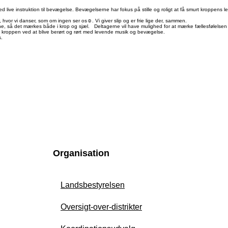
ive instruktion til bevægelse. Bevægelserne har fokus på stille og roligt at få smurt kroppens 
hvor vi danser, som om ingen ser os☺. Vi giver slip og er frie lige der, sammen.
rne, så det mærkes både i krop og sjæl. Deltagerne vil have mulighed for at mærke fællesfølels
 i kroppen ved at blive berørt og rørt med levende musik og bevægelse.
ds.
Organisation
Landsbestyrelsen
Oversigt-over-distrikter