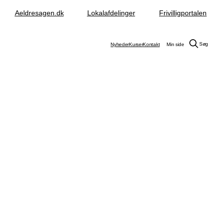
Aeldresagen.dk
Lokalafdelinger
Frivilligportalen
Søg
Nyheder
Kurser
Kontakt
Min side