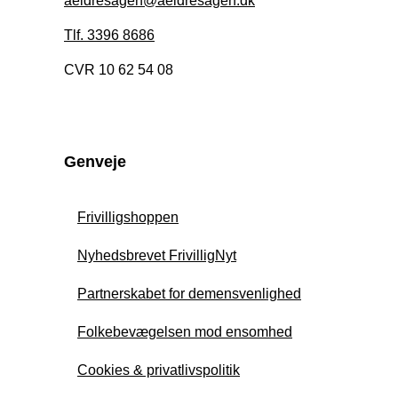
aeldresagen@aeldresagen.dk
Tlf. 3396 8686
CVR 10 62 54 08
Genveje
Frivilligshoppen
Nyhedsbrevet FrivilligNyt
Partnerskabet for demensvenlighed
Folkebevægelsen mod ensomhed
Cookies & privatlivspolitik