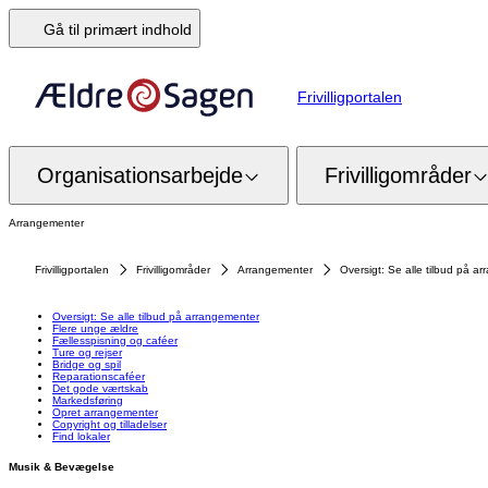
Gå til primært indhold
Frivilligportalen
Organisationsarbejde
Frivilligområder
Arrangementer
Frivilligportalen
Frivilligområder
Arrangementer
Oversigt: Se alle tilbud på a
Oversigt: Se alle tilbud på arrangementer
Flere unge ældre
Fællesspisning og caféer
Ture og rejser
Bridge og spil
Reparationscaféer
Det gode værtskab
Markedsføring
Opret arrangementer
Copyright og tilladelser
Find lokaler
Musik & Bevægelse