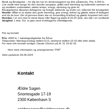
Musik og Bevægelse – for dig der har en demenssygdom og dine pårørende. Pris: 4.000 kr.
Live musik med sange fra den danske sangskat, spillet med stemning og indlevelse sammen med l
og musikken understøtter, sætter tempo, energi, stemning og giver liv.
Bevægelserne tilpasses deltagerne og foregår siddende og ender ud i stående frie bevægelser, 
Hvorfor:
Målet er at skabe den gode stemning, give energi, lethed og glæde videre til deltage
end da de kom. Der vil gennem timen ske en forvandling til lethed og glæde forankret helt ned
Hvordan:
I et rum med et stemt klaver eller flygel og plads til 20-25 stole, der står i en rundkre
Varighed:
1 time. Evt. et glas vand til deltagerne efterfølgende.
Pris og kontakt
Pris:
4000 kr. + kørselsgodtgørelse fra Århus.
Tidspunkter: Mandag-torsdag mellem 9-13, weekend mellem 10-16 eller efter aftale.
For mere info kontakt venligst: Claude Chichon på tlf. 31 18 82 43.
Hent mere information og arrangementet "PDF"
Sidst opdateret 28.08.2025
Kontakt
Ældre Sagen
Snorresgade 17-19
2300 København S