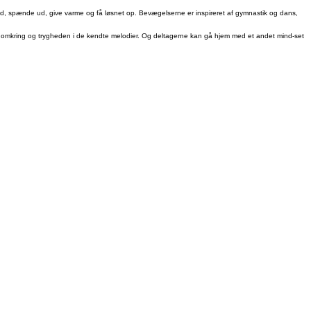
led, spænde ud, give varme og få løsnet op. Bevægelserne er inspireret af gymnastik og dans,
en omkring og trygheden i de kendte melodier. Og deltagerne kan gå hjem med et andet mind-set