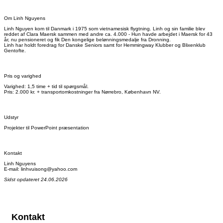
Om Linh Nguyens
Linh Nguyen kom til Danmark i 1975 som vietnamesisk flygtning. Linh og sin familie blev
reddet af Clara Maersk sammen med andre ca. 4.000 - Hun havde arbejdet i Maersk for 43
år, nu pensioneret og fik Den kongelige belønningsmedalje fra Dronning.
Linh har holdt foredrag for Danske Seniors samt for Hemmingway Klubber og Blixenklub
Gentofte.
Pris og varighed
Varighed: 1,5 time + tid til spørgsmål.
Pris: 2.000 kr. + transportomkostninger fra Nørrebro, København NV.
Udstyr
Projekter til PowerPoint præsentation
Kontakt
Linh Nguyens
E-mail: linhvuisong@yahoo.com
Sidst opdateret 24.06.2026
Kontakt