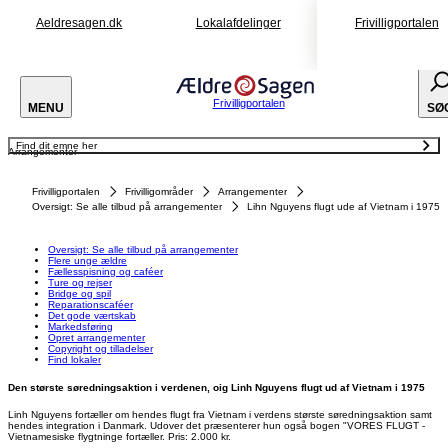
Aeldresagen.dk
Lokalafdelinger
Frivilligportalen
Frivilligportalen
MENU
SØ
Find dit emne her
Arrangementer
Oversigt: Se alle tilbud på arrangementer
Flere unge ældre
Fællesspisning og caféer
Frivilligportalen
Frivilligområder
Arrangementer
Ture og rejser
Bridge og spil
Oversigt: Se alle tilbud på arrangementer
Lihn Nguyens flugt ude af Vietnam i 1975
Reparationscaféer
Det gode værtskab
Markedsføring
Opret arrangementer
Oversigt: Se alle tilbud på arrangementer
Copyright og tilladelser
Flere unge ældre
Find lokaler
Fællesspisning og caféer
Ture og rejser
Bridge og spil
Reparationscaféer
Det gode værtskab
Markedsføring
Opret arrangementer
Copyright og tilladelser
Find lokaler
Den største søredningsaktion i verdenen, oig Linh Nguyens flugt ud af Vietnam i 1975
Linh Nguyens fortæller om hendes flugt fra Vietnam i verdens største søredningsaktion samt
hendes integration i Danmark. Udover det præsenterer hun også bogen "VORES FLUGT -
Vietnamesiske flygtninge fortæller. Pris: 2.000 kr.