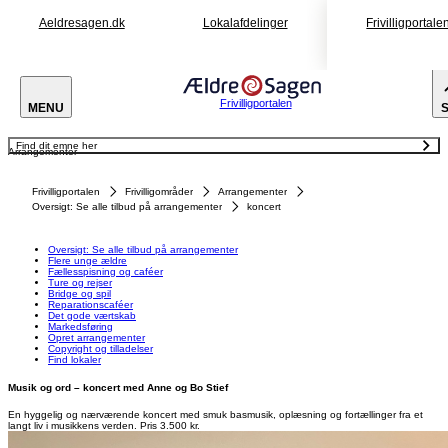
Aeldresagen.dk
Lokalafdelinger
Frivilligportale
Frivilligportalen
MENU
Find dit emne her
Arrangementer
Oversigt: Se alle tilbud på arrangementer
Flere unge ældre
Fællesspisning og caféer
Frivilligportalen
Frivilligområder
Arrangementer
Ture og rejser
Bridge og spil
Oversigt: Se alle tilbud på arrangementer
koncert
Reparationscaféer
Det gode værtskab
Markedsføring
Opret arrangementer
Oversigt: Se alle tilbud på arrangementer
Copyright og tilladelser
Flere unge ældre
Find lokaler
Fællesspisning og caféer
Ture og rejser
Bridge og spil
Reparationscaféer
Det gode værtskab
Markedsføring
Opret arrangementer
Copyright og tilladelser
Find lokaler
Musik og ord – koncert med Anne og Bo Stief
En hyggelig og nærværende koncert med smuk basmusik, oplæsning og fortællinger fra et
langt liv i musikkens verden. Pris 3.500 kr.