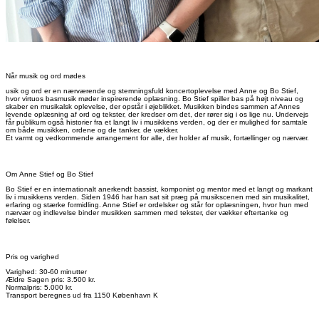
Når musik og ord mødes
usik og ord er en nærværende og stemningsfuld koncertoplevelse med Anne og Bo Stief,
hvor virtuos basmusik møder inspirerende oplæsning. Bo Stief spiller bas på højt niveau og
skaber en musikalsk oplevelse, der opstår i øjeblikket. Musikken bindes sammen af Annes
levende oplæsning af ord og tekster, der kredser om det, der rører sig i os lige nu. Undervejs
får publikum også historier fra et langt liv i musikkens verden, og der er mulighed for samtale
om både musikken, ordene og de tanker, de vækker.
Et varmt og vedkommende arrangement for alle, der holder af musik, fortællinger og nærvær.
Om Anne Stief og Bo Stief
Bo Stief er en internationalt anerkendt bassist, komponist og mentor med et langt og markant
liv i musikkens verden. Siden 1946 har han sat sit præg på musikscenen med sin musikalitet,
erfaring og stærke formidling. Anne Stief er ordelsker og står for oplæsningen, hvor hun med
nærvær og indlevelse binder musikken sammen med tekster, der vækker eftertanke og
følelser.
Pris og varighed
Varighed: 30-60 minutter
Ældre Sagen pris: 3.500 kr.
Normalpris: 5.000 kr.
Transport beregnes ud fra 1150 København K