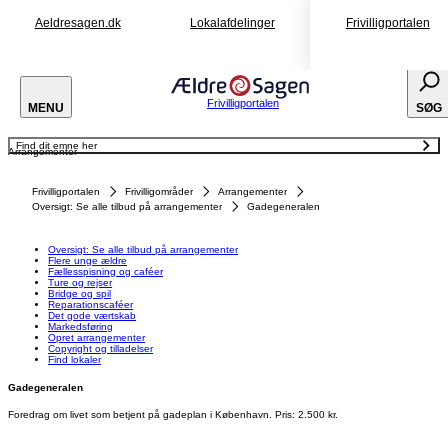
Aeldresagen.dk
Lokalafdelinger
Frivilligportalen
Frivilligportalen
MENU
SØG
Find dit emne her
Arrangementer
Oversigt: Se alle tilbud på arrangementer
Flere unge ældre
Fællesspisning og caféer
Frivilligportalen
Frivilligområder
Arrangementer
Ture og rejser
Bridge og spil
Oversigt: Se alle tilbud på arrangementer
Gadegeneralen
Reparationscaféer
Det gode værtskab
Markedsføring
Opret arrangementer
Oversigt: Se alle tilbud på arrangementer
Copyright og tilladelser
Flere unge ældre
Find lokaler
Fællesspisning og caféer
Ture og rejser
Bridge og spil
Reparationscaféer
Det gode værtskab
Markedsføring
Opret arrangementer
Copyright og tilladelser
Find lokaler
Gadegeneralen
Foredrag om livet som betjent på gadeplan i København. Pris: 2.500 kr.