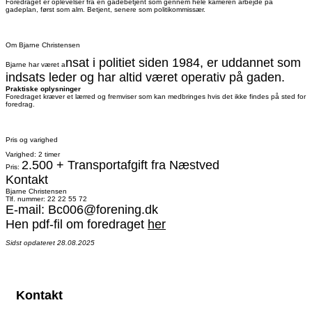
Foredraget er oplevelser fra en gadebetjent som gennem hele karrieren arbejde på
gadeplan, først som alm. Betjent, senere som politikommissær.
Om Bjarne Christensen
nsat i politiet siden 1984, er u
ddannet som
Bjarne har været a
indsats leder og har a
ltid været operativ på gaden.
Praktiske oplysninger
Foredraget kræver et lærred og fremviser som kan medbringes hvis det ikke findes på sted for
foredrag.
Pris og varighed
Varighed: 2 timer
2.500 + Transportafgift fra Næstved
Pris:
Kontakt
Bjarne Christensen
Tlf. nummer: 22 22 55 72
E-mail: Bc006@forening.dk
Hen pdf-fil om foredraget
her
Sidst opdateret 28.08.2025
Kontakt