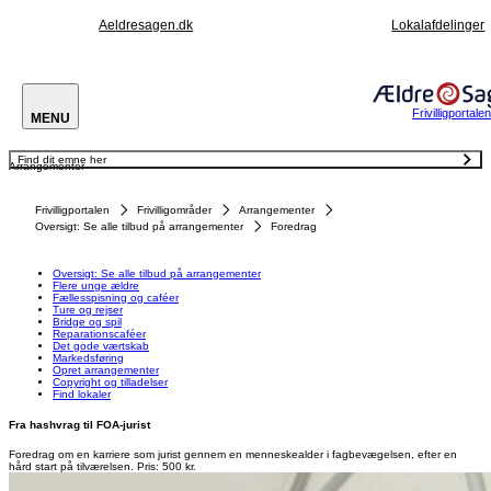
Aeldresagen.dk
Lokalafdelinger
Frivilligportalen
MENU
Find dit emne her
Arrangementer
Oversigt: Se alle tilbud på arrangementer
Flere unge ældre
Fællesspisning og caféer
Frivilligportalen
Frivilligområder
Arrangementer
Ture og rejser
Bridge og spil
Oversigt: Se alle tilbud på arrangementer
Foredrag
Reparationscaféer
Det gode værtskab
Markedsføring
Opret arrangementer
Oversigt: Se alle tilbud på arrangementer
Copyright og tilladelser
Flere unge ældre
Find lokaler
Fællesspisning og caféer
Ture og rejser
Bridge og spil
Reparationscaféer
Det gode værtskab
Markedsføring
Opret arrangementer
Copyright og tilladelser
Find lokaler
Fra hashvrag til FOA-jurist
Foredrag om en karriere som jurist gennem en menneskealder i fagbevægelsen, efter en
hård start på tilværelsen. Pris: 500 kr.