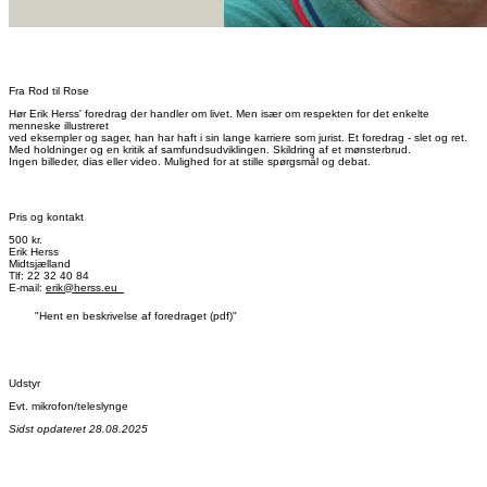
Fra Rod til Rose
Hør Erik Herss' foredrag der handler om livet. Men især om respekten for det enkelte
menneske illustreret
ved eksempler og sager, han har haft i sin lange karriere som jurist.
Et foredrag - slet og ret.
Med holdninger og en kritik af samfundsudviklingen. Skildring af et mønsterbrud.
Ingen billeder, dias eller video. Mulighed for at stille spørgsmål og debat.
Pris og kontakt
500 kr.
Erik Herss
Midtsjælland
Tlf: 22 32 40 84
E-mail:
erik@herss.eu
"Hent en beskrivelse af foredraget (pdf)"
Udstyr
Evt. mikrofon/teleslynge
Sidst opdateret 28.08.2025