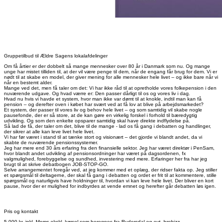
Gruppetilbud til Ældre Sagens lokalafdelinger
Om få årtier er der dobbelt så mange mennesker over 80 år i Danmark som nu. Og mange
unge har mistet tilliden til, at der vil være penge til dem, når de engang får brug for dem. Vi er
nødt til at skabe en model, der giver mening for alle mennesker hele livet – og ikke bare når vi
når en bestemt alder.
Mange ved det, men få taler om det: Vi har ikke råd til at opretholde vores folkepension i den
nuværende udgave. Og hvad værre er: Den passer dårligt til os og vores liv i dag.
Hvad nu hvis vi havde et system, hvor man ikke var dømt til at knokle, indtil man kan få
pension – og derefter oven i købet har svært ved at få lov at blive på arbejdsmarkedet?
Et system, der passer til vores liv og behov hele livet – og som samtidig vil skabe nogle
pausefonde, der er så store, at de kan gøre en virkelig forskel i forhold til bæredygtig
udvikling. Og som den enkelte opsparer samtidig skal have direkte indflydelse på.
Så lad de få, der taler om det, blive til de mange - lad os få gang i debatten og handlinger,
der sikrer at alle kan leve livet hele livet.
Vi har før været i stand til at tænke stort og visionært – det gjorde vi blandt andet, da vi
skabte de nuværende pensionssystemer.
Jeg har mere end 30 års erfaring fra den finansielle sektor. Jeg har været direktør i PenSam,
hvor blandt andet udvikling af pensionsordninger har været på dagsordenen, fx
valgmulighed, forebyggelse og sundhed, investering med mere. Erfaringer her fra har jeg
brugt til at skrive debatbogen JOB-STOP-GO.
Selve arrangementet foregår ved, at jeg kommer med et oplæg, der ridser fakta op. Jeg stiller
et spørgsmål til deltagerne, der skal få gang i debatten og ordet er frit til at kommentere, stille
spørgsmål og naturligvis have holdninger til, hvordan vi kan leve hele livet. Der bliver en kort
pause, hvor der er mulighed for indbyrdes at vende emnet og herefter går debatten løs igen.
Pris og kontakt
5.000 kr. inkl. Moms ekskl. kørsel som beregnes fra Rudersdal og evt. brobizz.