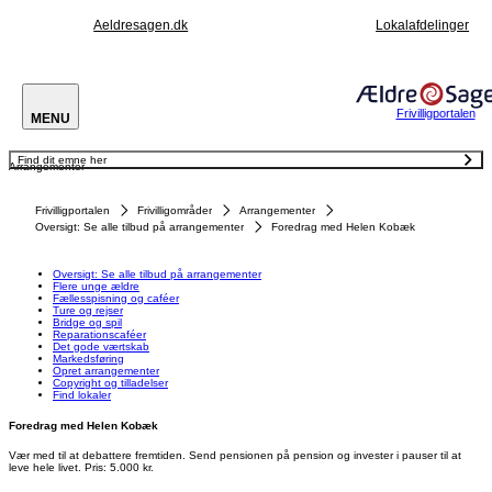
Aeldresagen.dk
Lokalafdelinger
Frivilligportalen
MENU
Find dit emne her
Arrangementer
Oversigt: Se alle tilbud på arrangementer
Flere unge ældre
Fællesspisning og caféer
Frivilligportalen
Frivilligområder
Arrangementer
Ture og rejser
Bridge og spil
Oversigt: Se alle tilbud på arrangementer
Foredrag med Helen Kobæk
Reparationscaféer
Det gode værtskab
Markedsføring
Opret arrangementer
Oversigt: Se alle tilbud på arrangementer
Copyright og tilladelser
Flere unge ældre
Find lokaler
Fællesspisning og caféer
Ture og rejser
Bridge og spil
Reparationscaféer
Det gode værtskab
Markedsføring
Opret arrangementer
Copyright og tilladelser
Find lokaler
Foredrag med Helen Kobæk
Vær med til at debattere fremtiden. Send pensionen på pension og invester i pauser til at
leve hele livet. Pris: 5.000 kr.