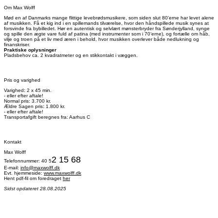
Om Max Wolff
Mød en af Danmarks mange flittige levebrødsmusikere, som siden slut 80’erne har levet alene
af musikken. Få et kig ind i en spillemands tilværelse, hvor den håndspillede musik synes at
forsvinde fra bybilledet. Hør en autentisk og selvlært mønsterbryder fra Sønderjylland, synge
og spille den ægte vare fuld af patina (med instrumenter som i 70’erne), og fortælle om håb,
vilje og troen på et liv med æren i behold, hvor musikken overlever både nedlukning og
finanskriser.
Praktiske oplysninger
Pladsbehov ca. 2 kvadratmeter og en stikkontakt i væggen.
Pris og varighed
Varighed
:
2 x 45 min.
- eller efter aftale!
Normal pris: 3.700 kr.
Ældre Sagen pris
:
1.800 kr.
- eller efter aftale!
Transportafgift beregnes fra: Aarhus C
Kontakt
Max Wolff
2 15 68
Telefonnummer: 40 5
E-mail:
info@maxwolff.dk
Evt. hjemmeside:
www.maxwolff.dk
Hent pdf-fil om foredraget
her
Sidst opdateret 28.08.2025