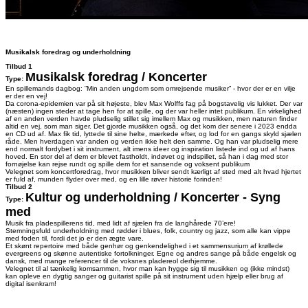
Musikalsk foredrag og underholdning
Tilbud 1
Musikalsk foredrag /
Koncerter
Type:
En spillemands dagbog: ”Min anden ungdom som omrejsende musiker” - hvor der er en vilje
er der en vej!
Da corona-epidemien var på sit højeste, blev Max Wolffs fag på bogstavelig vis lukket. Der var
(næsten) ingen steder at tage hen for at spille, og der var heller intet publikum. En virkelighed
af en anden verden havde pludselig stillet sig imellem Max og musikken, men naturen finder
altid en vej, som man siger. Det gjorde musikken også, og det kom der senere i 2023 endda
en CD ud af. Max fik tid, lyttede til sine helte, mærkede efter, og lod for en gangs skyld sjælen
råde. Men hverdagen var anden og verden ikke helt den samme. Og han var pludselig mere
end normalt fordybet i sit instrument, alt imens ideer og inspiration listede ind og ud af hans
hoved. En stor del af dem er blevet fastholdt, indøvet og indspillet, så han i dag med stor
fornøjelse kan rejse rundt og spille dem for et sansende og voksent publikum
Velegnet som koncertforedrag, hvor musikken bliver sendt kærligt af sted med alt hvad hjertet
er fuld af, munden flyder over med, og en lille røver historie forinden!
Tilbud 2
Kultur og underholdning /
Koncerter -
Syng
Type:
med
Musik fra pladespillerens tid, med lidt af sjælen fra de langhårede 70’ere!
Stemningsfuld underholdning med rødder i blues, folk, country og jazz, som alle kan vippe
med foden til, fordi det jo er den ægte vare.
Et skønt repertoire med både genhør og genkendelighed i et sammensurium af krøllede
evergreens og skønne autentiske fortolkninger. Egne og andres sange på både engelsk og
dansk, med mange referencer til de voksnes pladereol derhjemme.
Velegnet til al tænkelig komsammen, hvor man kan hygge sig til musikken og (ikke mindst)
kan opleve en dygtig sanger og guitarist spille på sit instrument uden hjælp eller brug af
digital isenkram!