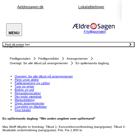
Aeldresagen.dk
Lokalafdelinger
Frivilligportalen
MENU
Find dit emne her
Arrangementer
Oversigt: Se alle tilbud på arrangementer
Flere unge ældre
Fællesspisning og caféer
Frivilligportalen
Frivilligområder
Arrangementer
Ture og rejser
Bridge og spil
Oversigt: Se alle tilbud på arrangementer
En spillemands dagbog
Reparationscaféer
Det gode værtskab
Markedsføring
Opret arrangementer
Oversigt: Se alle tilbud på arrangementer
Copyright og tilladelser
Flere unge ældre
Find lokaler
Fællesspisning og caféer
Ture og rejser
Bridge og spil
Reparationscaféer
Det gode værtskab
Markedsføring
Opret arrangementer
Copyright og tilladelser
Find lokaler
En spillemands dagbog: "Min anden ungdom som spillemand"
Max Wolff tilbyder to foredrag: Tilbud 1: Koncert/koncertforedrag (sang/guitar). Tilbud 2:
Musikalsk underholdning (sang/guitar). Pris. Fra 1.800 kr.