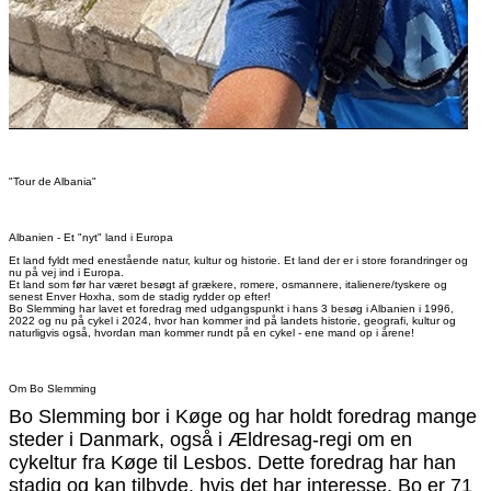
"Tour de Albania"
Albanien - Et "nyt" land i Europa
Et land fyldt med enestående natur, kultur og historie. Et land der er i store forandringer og
nu på vej ind i Europa.
Et land som før har været besøgt af grækere, romere, osmannere, italienere/tyskere og
senest Enver Hoxha, som de stadig rydder op efter!
Bo Slemming har lavet et foredrag med udgangspunkt i hans 3 besøg i Albanien i 1996,
2022 og nu på cykel i 2024, hvor han kommer ind på landets historie, geografi, kultur og
naturligvis også, hvordan man kommer rundt på en cykel - ene mand op i årene!
Om Bo Slemming
Bo Slemming bor i Køge og har holdt foredrag mange
steder i Danmark, også i Ældresag-regi om en
cykeltur fra Køge til Lesbos. Dette foredrag har han
stadig og kan tilbyde, hvis det har interesse.
Bo er 71