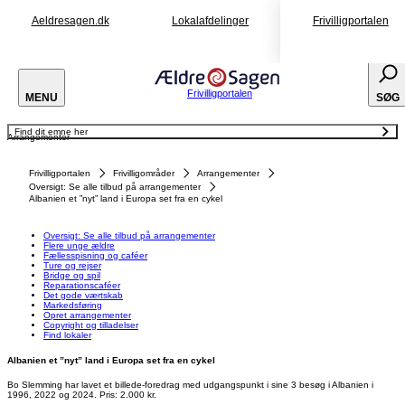
Aeldresagen.dk
Lokalafdelinger
Frivilligportalen
Frivilligportalen
MENU
SØG
Find dit emne her
Arrangementer
Oversigt: Se alle tilbud på arrangementer
Flere unge ældre
Fællesspisning og caféer
Frivilligportalen
Frivilligområder
Arrangementer
Ture og rejser
Bridge og spil
Oversigt: Se alle tilbud på arrangementer
Reparationscaféer
Albanien et ”nyt” land i Europa set fra en cykel
Det gode værtskab
Markedsføring
Opret arrangementer
Copyright og tilladelser
Oversigt: Se alle tilbud på arrangementer
Find lokaler
Flere unge ældre
Fællesspisning og caféer
Ture og rejser
Bridge og spil
Reparationscaféer
Det gode værtskab
Markedsføring
Opret arrangementer
Copyright og tilladelser
Find lokaler
Albanien et ”nyt” land i Europa set fra en cykel
Bo Slemming har lavet et billede-foredrag med udgangspunkt i sine 3 besøg i Albanien i
1996, 2022 og 2024. Pris: 2.000 kr.