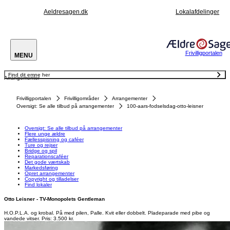
Aeldresagen.dk
Lokalafdelinger
Frivilligportalen
MENU
Find dit emne her
Arrangementer
Oversigt: Se alle tilbud på arrangementer
Flere unge ældre
Fællesspisning og caféer
Frivilligportalen
Frivilligområder
Arrangementer
Ture og rejser
Bridge og spil
Oversigt: Se alle tilbud på arrangementer
100-aars-fodselsdag-otto-leisner
Reparationscaféer
Det gode værtskab
Markedsføring
Opret arrangementer
Oversigt: Se alle tilbud på arrangementer
Copyright og tilladelser
Flere unge ældre
Find lokaler
Fællesspisning og caféer
Ture og rejser
Bridge og spil
Reparationscaféer
Det gode værtskab
Markedsføring
Opret arrangementer
Copyright og tilladelser
Find lokaler
Otto Leisner - TV-Monopolets Gentleman
H.O.P.L.A. og krobal. På med pilen, Palle. Kvit eller dobbelt. Pladeparade med pibe og
vandede vitser. Pris: 3.500 kr.