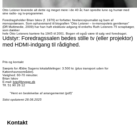
Otto Leisner leverede alt dette og meget mere i de 40 år, han spredte lune og humør med
sine radio- og tv-programmer.
Foredragsholder Brian Iskov (f. 1976) er forfatter, freelancejournalist og barn af
monopolæraen. Som ophavsmand til biografien ”Otto Leisner – tv-monopolets gentleman”
(DR Multimedie, 2009) har han haft eksklusiv adgang til enkefru Ruth Leisners 75 scrapbøger,
som dækker
hele Otto Leisners karriere fra 1945 til 2001. Bogen vil også være til salg ved foredraget.
Udstyr: Foredragssalen bedes stille tv (eller projektor)
med HDMI-indgang til rådighed.
Pris og kontakt
Særpris for Ældre Sagens lokalafdelinger: 3.500 kr. (plus transport uden for
Københavnsområdet).
Varighed: 60-70 minutter.
Brian Iskov
E-mail:
brie@brygge.dk
Tlf. 51 90 26 12
"Hent en beskrivelse af arrangementet (pdf)"
Sidst opdateret 28.08.2025
Kontakt