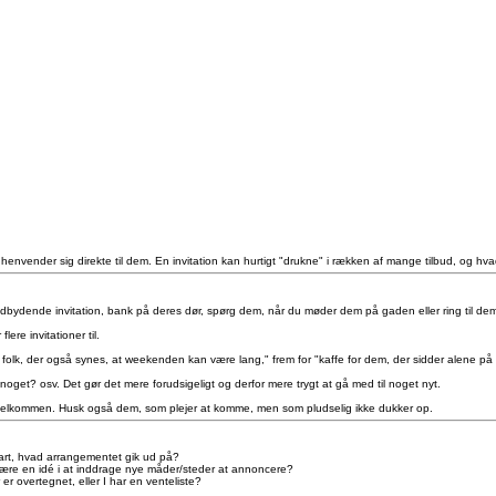
envender sig direkte til dem. En invitation kan hurtigt "drukne" i rækken af mange tilbud, og hvad er 
indbydende invitation, bank på deres dør, spørg dem, når du møder dem på gaden eller ring til de
re invitationer til.
or folk, der også synes, at weekenden kan være lang," frem for "kaffe for dem, der sidder alene p
get? osv. Det gør det mere forudsigeligt og derfor mere trygt at gå med til noget nyt.
er velkommen. Husk også dem, som plejer at komme, men som pludselig ikke dukker op.
lart, hvad arrangementet gik ud på?
ære en idé i at inddrage nye måder/steder at annoncere?
er overtegnet, eller I har en venteliste?