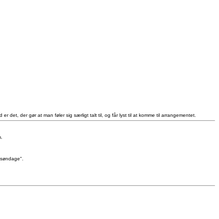
det, der gør at man føler sig særligt talt til, og får lyst til at komme til arrangementet.
m.
å søndage".