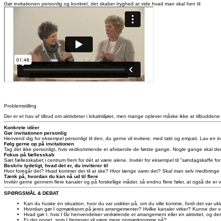
Gør invitationen personlig og konkret, det skaber tryghed at vide hvad man skal hen til
Problemstilling
Der er et hav af tilbud om aktiviteter i lokalmiljøet, men mange oplever måske ikke at tilbuddene h
Konkrete idéer
Gør invitationen personlig
Henvend dig for eksempel personligt til den, du gerne vil invitere; med takt og empati. Lav en 
Følg gerne op på invitationen
Tag det ikke personligt, hvis vedkommende er afvisende de første gange. Nogle gange skal der fle
Fokus på fællesskab
Sæt fællesskabet i centrum frem for dét at være alene. Invitér for eksempel til "søndagskaffe f
Beskriv tydeligt, hvad det er, du inviterer til
Hvor foregår det? Hvad kommer der til at ske? Hvor længe varer det? Skal man selv medbringe no
Tænk på, hvordan du kan nå ud til flere
Invitér gerne gennem flere kanaler og på forskellige måder, så endnu flere føler, at også de 
SPØRGSMÅL & DEBAT
Kan du huske en situation, hvor du var usikker på, om du ville komme, fordi det var uk
Hvordan gør I opmærksom på jeres arrangementer? Hvilke kanaler virker? Kunne der v
Hvad gør I, hvis I får henvendelser vedrørende et arrangement eller en aktivitet, og der 
Er der noget, som I fremover vil være mere opmærksomme på?