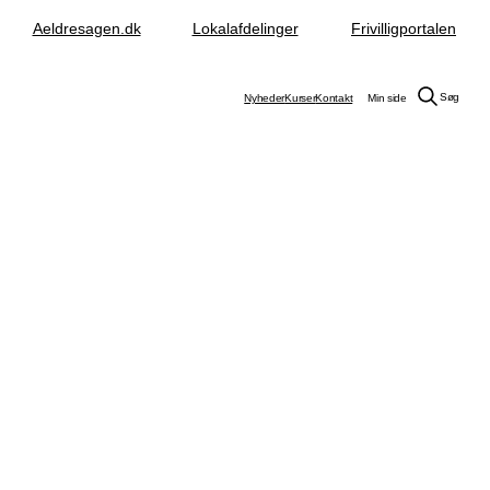
Aeldresagen.dk
Lokalafdelinger
Frivilligportalen
Søg
Nyheder
Kurser
Kontakt
Min side