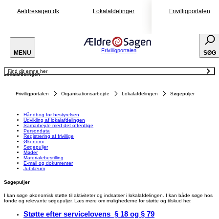
Aeldresagen.dk
Lokalafdelinger
Frivilligportalen
Frivilligportalen
MENU
SØG
Find dit emne her
Lokalafdelingen
Håndbog for bestyrelsen
Udvikling af lokalafdelingen
Samarbejde med det offentlige
Frivilligportalen
Organisationsarbejde
Lokalafdelingen
Søgepuljer
Persondata
Registrering af frivillige
Økonomi
Søgepuljer
Håndbog for bestyrelsen
Møder
Udvikling af lokalafdelingen
Materialebestilling
Samarbejde med det offentlige
E-mail og dokumenter
Persondata
Jubilæum
Registrering af frivillige
Økonomi
Søgepuljer
Møder
Materialebestilling
E-mail og dokumenter
Jubilæum
Søgepuljer
I kan søge økonomisk støtte til aktiviteter og indsatser i lokalafdelingen. I kan både søge hos
fonde og relevante søgepuljer. Læs mere om mulighederne for støtte og tilskud her.
Støtte efter servicelovens § 18 og § 79