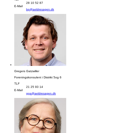
28 10 52 87
E-Mail
bp@aeldresagen.dk
Gregers Gatzwiller
Foreningskonsulent i Distrikt 5og 6
TLF
21 25 93 14
E-Mail
gga@aeldresagen.dk