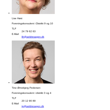
Lise Høst
Foreningskonsulent i Distrikt 9 og 10
TLF
24 79 62 63
E-Mail
lih@aeldresagen.dk
Tine Ørnebjerg Pedersen
Foreningskonsulent i distrikt 3 og 4
TLF
20 12 90 89
E-Mail
tp@aeldresagen.dk