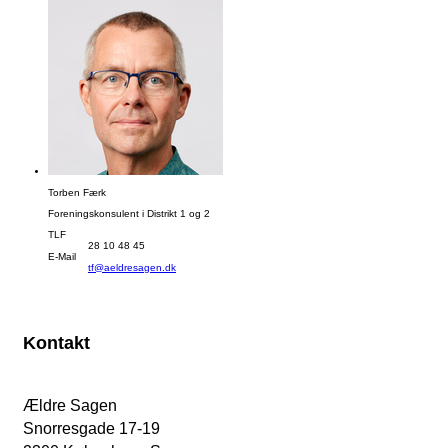
Torben Færk
Foreningskonsulent i Distrikt 1 og 2
TLF
28 10 48 45
E-Mail
tf@aeldresagen.dk
Kontakt
Ældre Sagen
Snorresgade 17-19