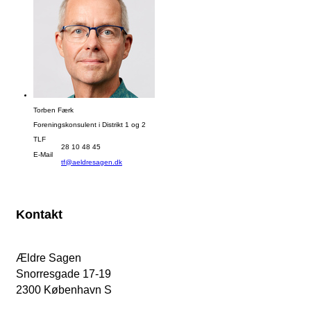
Torben Færk
Foreningskonsulent i Distrikt 1 og 2
TLF
28 10 48 45
E-Mail
tf@aeldresagen.dk
Kontakt
Ældre Sagen
Snorresgade 17-19
2300 København S