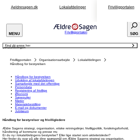
Aeldresagen.dk
Lokalafdelinger
Frivilligportalen
Frivilligportalen
MENU
SØG
Find dit emne her
Lokalafdelingen
Håndbog for bestyrelsen
Udvikling af lokalafdelingen
Samarbejde med det offentlige
Frivilligportalen
Organisationsarbejde
Lokalafdelingen
Persondata
Registrering af frivillige
Håndbog for bestyrelsen
Økonomi
Søgepuljer
Møder
Håndbog for bestyrelsen
Materialebestilling
Udvikling af lokalafdelingen
E-mail og dokumenter
Samarbejde med det offentlige
Jubilæum
Persondata
Registrering af frivillige
Økonomi
Søgepuljer
Møder
Materialebestilling
E-mail og dokumenter
Jubilæum
Håndbog for bestyrelser og frivilligledere
Ældre Sagens strategi, organisation, etiske retningslinjer, frivilligpolitik, forsikringsforhold,
håndtering af kommune og presse mv.
Er du ny i lokalafdelingens bestyrelse? Eller lige startet som aktivitetsleder?
Her finder du svar på alle dine spørgsmål om Ældre Sagens strategi og organisation,