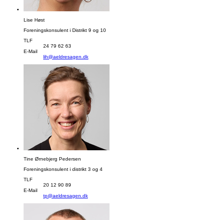
Lise Høst
Foreningskonsulent i Distrikt 9 og 10
TLF
24 79 62 63
E-Mail
lih@aeldresagen.dk
Tine Ørnebjerg Pedersen
Foreningskonsulent i distrikt 3 og 4
TLF
20 12 90 89
E-Mail
tp@aeldresagen.dk