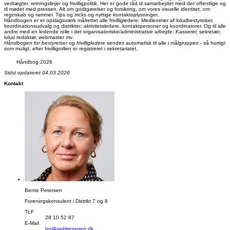
vedtægter, retningslinjer og frivilligpolitik. Her er gode råd til samarbejdet med det offentlige og
til mødet med pressen. Alt om godtgørelser og forsikring, om vores visuelle identitet, om
regnskab og rammer. Tips og tricks og nyttige kontaktoplysninger.
Håndbogen er et opslagsværk målrettet alle frivilligledere: Medlemmer af lokalbestyrelser,
koordinationsudvalg og distrikter; aktivitetsledere, kontaktpersoner og koordinatorer. Og til alle
andre med en ledende rolle i det organisatoriske/administrative arbejde: Kasserer, sekretær,
lokal redaktør, webmaster mv.
Håndbogen for bestyrelser og frivilligledere
sendes automatisk til alle i målgruppen - så hurtigt
som muligt, efter frivilligrollen er registreret i sekretariatet.
Håndbog 2026
Sidst opdateret 04.03.2026
Kontakt
Bente Petersen
Foreningskonsulent i Distrikt 7 og 8
TLF
28 10 52 87
E-Mail
bp@aeldresagen.dk