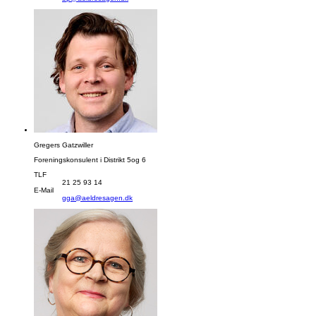
Gregers Gatzwiller
Foreningskonsulent i Distrikt 5og 6
TLF
21 25 93 14
E-Mail
gga@aeldresagen.dk