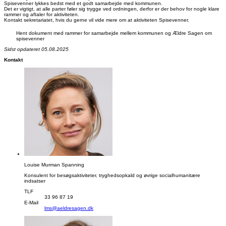
Spisevenner lykkes bedst med et godt samarbejde med kommunen.
Det er vigtigt, at alle parter føler sig trygge ved ordningen, derfor er der behov for nogle klare
rammer og aftaler for aktiviteten.
Kontakt sekretariatet, hvis du gerne vil vide mere om at aktiviteten Spisevenner.
Hent dokument med rammer for samarbejde mellem kommunen og Ældre Sagen om
spisevenner
Sidst opdateret 05.08.2025
Kontakt
Louise Murman Spanning
Konsulent for besøgsaktiviteter, tryghedsopkald og øvrige socialhumanitære
indsatser
TLF
33 96 87 19
E-Mail
lms@aeldresagen.dk