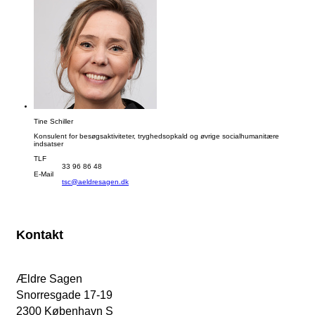
Tine Schiller
Konsulent for besøgsaktiviteter, tryghedsopkald og øvrige socialhumanitære
indsatser
TLF
33 96 86 48
E-Mail
tsc@aeldresagen.dk
Kontakt
Ældre Sagen
Snorresgade 17-19
2300 København S