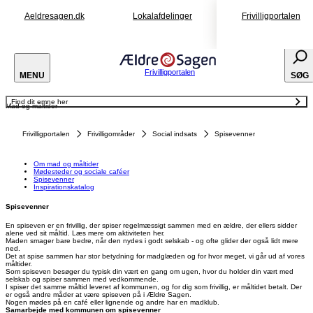
Aeldresagen.dk
Lokalafdelinger
Frivilligportalen
Frivilligportalen
MENU
SØG
Find dit emne her
Mad og måltider
Om mad og måltider
Mødesteder og sociale caféer
Spisevenner
Frivilligportalen
Frivilligområder
Social indsats
Spisevenner
Inspirationskatalog
Om mad og måltider
Mødesteder og sociale caféer
Spisevenner
Inspirationskatalog
Spisevenner
En spiseven er en frivillig, der spiser regelmæssigt sammen med en ældre, der ellers sidder
alene ved sit måltid. Læs mere om aktiviteten her.
Maden smager bare bedre, når den nydes i godt selskab - og ofte glider der også lidt mere
ned.
Det at spise sammen har stor betydning for madglæden og for hvor meget, vi går ud af vores
måltider.
Som spiseven besøger du typisk din vært en gang om ugen, hvor du holder din vært med
selskab og spiser sammen med vedkommende.
I spiser det samme måltid leveret af kommunen, og for dig som frivillig, er måltidet betalt. Der
er også andre måder at være spiseven på i Ældre Sagen.
Nogen mødes på en café eller lignende og andre har en madklub.
Samarbejde med kommunen om spisevenner